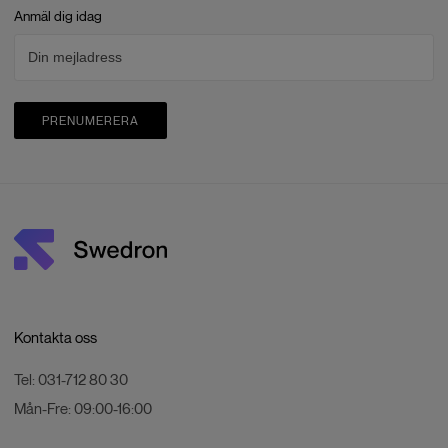
Anmäl dig idag
Max överföringsavstånd (med
Stark störning (täta byggnader,
störningar)
bostadsområden, etc.): 1,5-3 km
(FCC/CE/SRRC/MIC), Medium
störning (förorter, stadsparker, etc.):
3-9 km (FCC), 3-6 km
(CE/SRRC/MIC), Låg störning
PRENUMERERA
(öppna ytor, avlägsna områden, etc.):
9-15 km (FCC), 6-8 km
(CE/SRRC/MIC)
Max nedladdningshastighet
5 MB/s (med DJI Dock 2), 15 MB/s
(med DJI RC Pro Enterprise)
Latens
Videotransmissionens latens från
flygplanet till dockan är cirka 110 till
150 millisekunder (påverkad av de
faktiska miljöförhållandena).
Videotransmissionens latens från
Kontakta oss
dockan till DJI FlightHub 2 påverkas
av de faktiska nätverksförhållandena
Tel:
031-712 80 30
och datorns konfiguration.
Mån-Fre:
09:00-16:00
Antenner
4 antenner, 2T4R