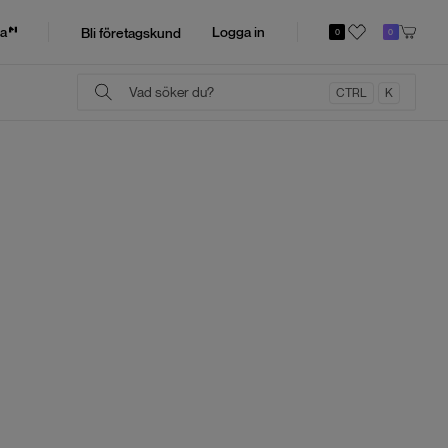
a
Logga in
Bli företagskund
0
0
CTRL
K