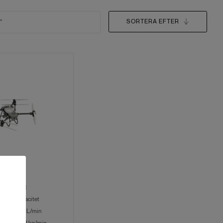
SORTERA EFTER
gskapacitet
idningskapacitet
smängd 24 L/min
smängd 108 kg/min