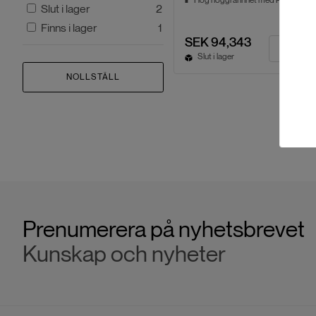
Slut i lager
2
Finns i lager
1
SEK 94,343
Slut i lager
NOLLSTÄLL
Prenumerera på nyhetsbrevet
Kunskap och nyheter