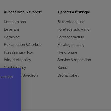
Kundservice & support
Tjänster & lösningar
Kontakta oss
Bli företagskund
Leverans
Företagsrådgivning
Betalning
Företagsfaktura
Reklamation & återköp
Företagsleasing
Försäljningsvillkor
Hyr drönare
Integritetspolicy
Service & reparation
Cookiepolicy
Kurser
Jobba hos Swedron
Drönarpaket
funktion