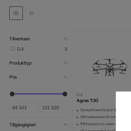
Tillverkare
DJI
3
Produkttyp
Pris
DJI
Agras T30
Spraydrönare för jord- & skogsbr
360 radarsensor för antikollision
Tillgänglighet
IP64 skydd mot vatten och damm
Hög noggrannhet med RTK