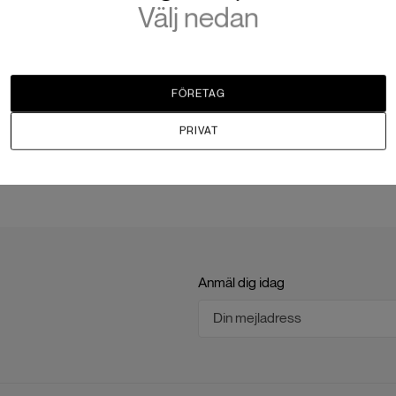
Välj nedan
SEK 94,960
SEK 131,92
1 i lager
Slut i lager
FÖRETAG
PRIVAT
Anmäl dig idag