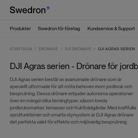
Produkter
Swedron för företag
Kundservice & Support
STARTSIDA
DRÖNARE
DJI DRÖNARE
DJI AGRAS SERIEN
DJI Agras serien - Drönare för jor
DJI Agras serien består av avancerade drönare som är
speciellt utformade för att möta behoven inom jordbruk och
besprutning. Dessa drönare erbjuder autonoma operationer
över en mängd olika terrängtyper, såsom breda
jordbruksmarker, terrasser och fruktträdgårdar. Med kraftfulla
sprutfunktioner och smarta styrsystem är DJI Agras drönare
det perfekta valet för effektiv och miljövänlig besprutning.