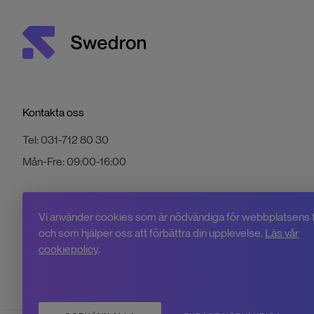
Kontakta oss
Tel:
031-712 80 30
Mån-Fre:
09:00-16:00
Vi använder cookies som är nödvändiga för webbplatsens 
och som hjälper oss att förbättra din upplevelse.
Läs vår
cookiepolicy
.