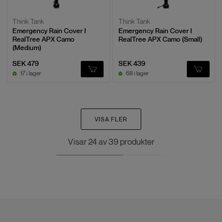
Think Tank
Think Tank
Emergency Rain Cover I
Emergency Rain Cover I
RealTree APX Camo
RealTree APX Camo (Small)
(Medium)
SEK 479
SEK 439
17 i lager
68 i lager
VISA FLER
Visar
24
av
39
produkter