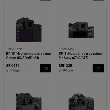
Think Tank
Think Tank
EP-15 (Hydrophobia eyepiece
EP-S (Hydrophobia eyepiece
Canon 6D/5D/5D MII)
for Sony a7/a9/A77)
SEK 335
SEK 335
17 i lager
36 i lager