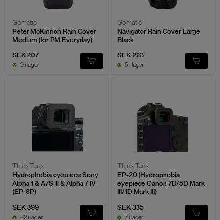
Gomatic
Gomatic
Peter McKinnon Rain Cover
Navigator Rain Cover Large
Medium (for PM Everyday)
Black
SEK 207
SEK 223
9 i lager
5 i lager
Think Tank
Think Tank
Hydrophobia eyepiece Sony
EP-20 (Hydrophobia
Alpha 1 & A7S lll & Alpha 7 lV
eyepiece Canon 7D/5D Mark
(EP-SP)
III/1D Mark III)
SEK 399
SEK 335
22 i lager
7 i lager