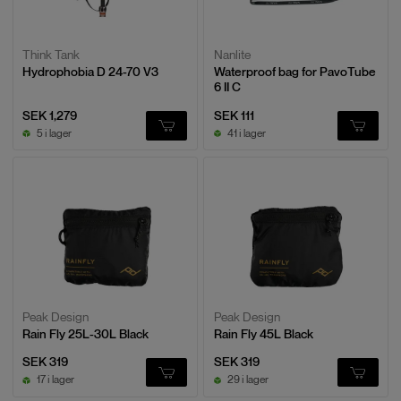
Think Tank
Nanlite
Hydrophobia D 24-70 V3
Waterproof bag for PavoTube
6 II C
SEK 1,279
SEK 111
5 i lager
41 i lager
Peak Design
Peak Design
Rain Fly 25L-30L Black
Rain Fly 45L Black
SEK 319
SEK 319
17 i lager
29 i lager