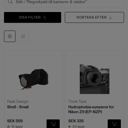
VISA FILTER
SORTERA EFTER
Peak Design
Think Tank
Shell - Small
Hydrophobia eyepiece for
Nikon Z9 (EP-NZP)
SEK 559
SEK 335
9 i lager
21 i lager