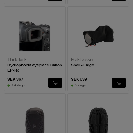
Think Tank
Peak Design
Hydrophobia eyepiece Canon
Shell - Large
EP-R3
SEK 367
SEK 639
34 i lager
2 i lager