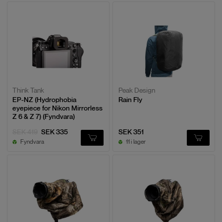
Think Tank
Peak Design
EP-NZ (Hydrophobia
Rain Fly
eyepiece for Nikon Mirrorless
Z 6 & Z 7) (Fyndvara)
SEK 419
SEK 335
SEK 351
Fyndvara
11 i lager