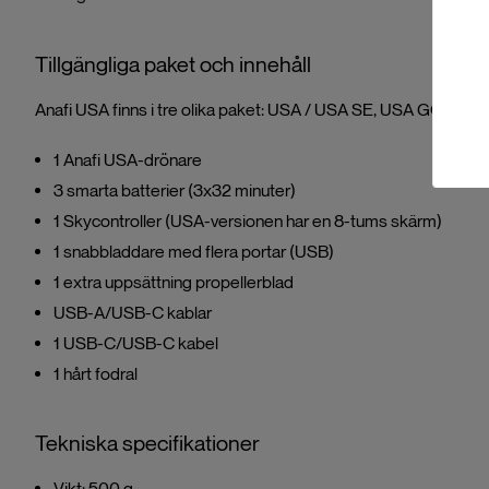
Tillgängliga paket och innehåll
Anafi USA finns i tre olika paket: USA / USA SE, USA GOV och 
1 Anafi USA-drönare
3 smarta batterier (3x32 minuter)
1 Skycontroller (USA-versionen har en 8-tums skärm)
1 snabbladdare med flera portar (USB)
1 extra uppsättning propellerblad
USB-A/USB-C kablar
1 USB-C/USB-C kabel
1 hårt fodral
Tekniska specifikationer
Vikt: 500 g