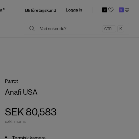
a
Logga in
Bli företagskund
0
0
CTRL
K
Parrot
Anafi USA
SEK 80,583
exkl. moms
Termisk kamera