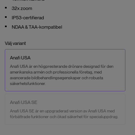
32x zoom
IP53-certifierad
NDAA & TAA-kompatibel
Välj variant
Anafi USA
Anafi USA är en högpresterande drönare designad för den
amerikanska armén och professionella företag, med
avancerade bildbehandlingsegenskaper och robusta
säkerhetsfunktioner.
Anafi USA SE
Anafi USA SE är en uppgraderad version av Anafi USA med
förbättrade funktioner och ökad säkerhet för specialuppdrag.