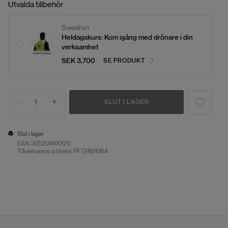
Utvalda tillbehör
Swedron
Heldagskurs: Kom igång med drönare i din
verksamhet
SEK 3,700
SE PRODUKT
-
+
1
SLUT I LAGER
Slut i lager
EAN:
305204100120
Tillverkarens artikelnr: PF728210BA
Slut i lager