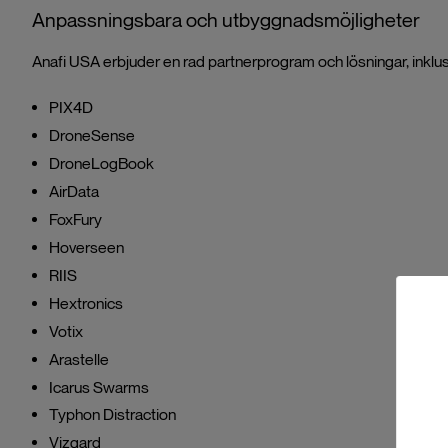
Anpassningsbara och utbyggnadsmöjligheter
Anafi USA erbjuder en rad partnerprogram och lösningar, inklus
PIX4D
DroneSense
DroneLogBook
AirData
FoxFury
Hoverseen
RIIS
Hextronics
Votix
Arastelle
Icarus Swarms
Typhon Distraction
Vizgard