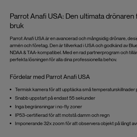
Parrot Anafi USA: Den ultimata drönaren f
bruk
Parrot Anafi USA är en avancerad och mångsidig drönare, des
armén och företag. Den är tillverkad i USA och godkänd av B
NDAA & TAA-kompatibel. Med en rad partnerprogram och tillä
perfekta lösningen för alla dina professionella behov.
Fördelar med Parrot Anafi USA
Termisk kamera för att upptäcka små temperaturskillnader p
Snabb uppstart på endast 55 sekunder
Inga begränsningar i no-fly zoner
IP53-certifierad för att motstå damm och regn
Imponerande 32x zoom för att observera objekt på långt avst