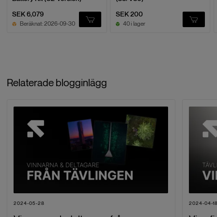
Wery good.
Wery good.
SEK 6,079
SEK 200
Beräknat: 2026-09-30
40 i lager
Per L.
P
2025-03-19
Relaterade blogginlägg
👍
👍
Per L.
P
2025-03-19
👍
👍
2024-05-28
2024-04-1