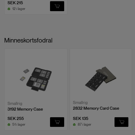
SEK 215
12 i lager
Minneskortsfodral
Smallrig
Smallrig
2832 Memory Card Case
3192 Memory Case
SEK 255
SEK 135
51 i lager
87 i lager