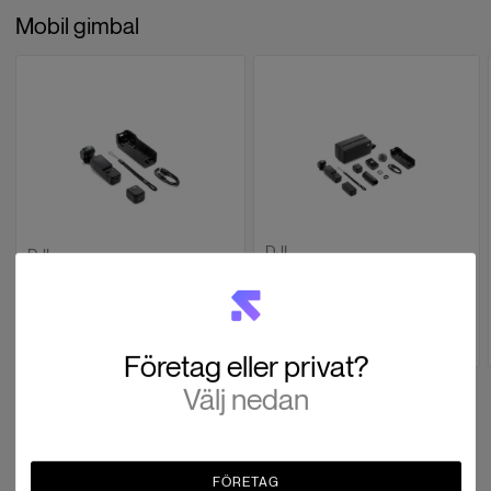
Mobil gimbal
DJI
DJI
Osmo Pocket 3 Creator
Osmo Pocket 3
Combo
SEK 3,992
SEK 5,992
364 i lager
208 i lager
Företag eller privat?
Välj nedan
360 kamera
FÖRETAG