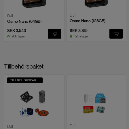
DJI
DJI
Osmo Nano (128GB)
Osmo Nano (64GB)
SEK 3,543
SEK 3,815
93 i lager
123 i lager
Tillbehörspaket
TILLBEHÖRSPAKET
DJI
DJI