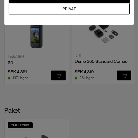
PRIVAT
DJI
Insta360
Osmo 360 Standard Combo
X4
SEK 4,391
SEK 4,319
137 i lager
26 i lager
Paket
PAKETPRIS