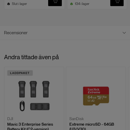
Slut i lager
134 i lager
Recensioner
Recensioner
Andra tittade även på
5
/
5
Baserat på
5
recensioner
LADDPAKET
LÄMNA EN RECENSION
Mikael E.
M
2025-06-30
DJI
SanDisk
Mavic 3 Enterprise Series
Extreme microSD - 64GB
Battery Kit (C2-version)
(U3/V30)