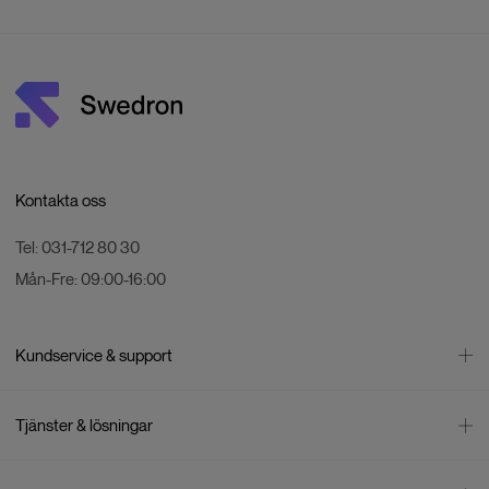
Kontakta oss
Tel:
031-712 80 30
Mån-Fre:
09:00-16:00
Kundservice & support
Kontakta oss
Tjänster & lösningar
Leverans
Betalning
Bli företagskund