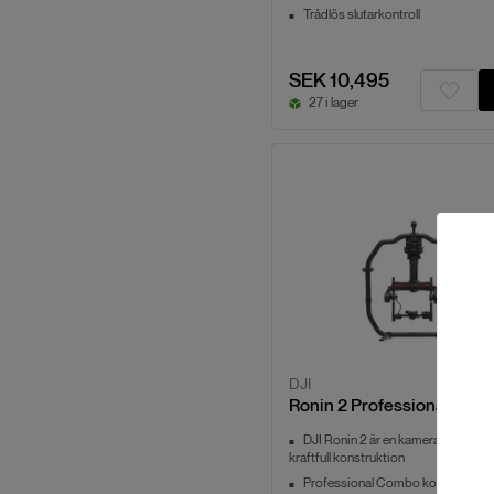
Trådlös slutarkontroll
SEK 10,495
27 i lager
DJI
Ronin 2 Professional Com
DJI Ronin 2 är en kamerastabilisa
kraftfull konstruktion
Professional Combo kommer med