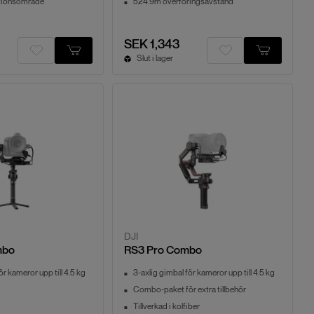
tionsområde
524.9m överföringsavstånd
SEK 1,343
Slut i lager
DJI
mbo
RS3 Pro Combo
ör kameror upp till 4.5 kg
3-axlig gimbal för kameror upp till 4.5 kg
Combo-paket för extra tillbehör
Tillverkad i kolfiber