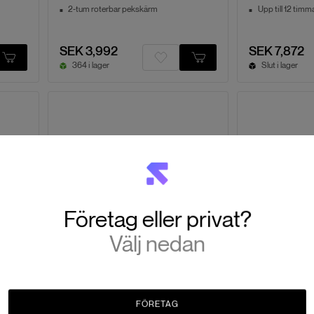
2-tum roterbar pekskärm
Upp till 12 timma
SEK 3,992
SEK 7,872
364 i lager
Slut i lager
Företag eller privat?
Välj nedan
DJI
DJI
bo
RS 4 Combo
RS 4 Pro
tor med
Vikt 2.4 kg, kapacitet 6.6 kg
4,5 kg lastkapac
Inkluderar Focus Pro Motor
2:a gen vertikal
FÖRETAG
 extra
Snabbkopplingsplatta, 2:a gen
Smidig balanse