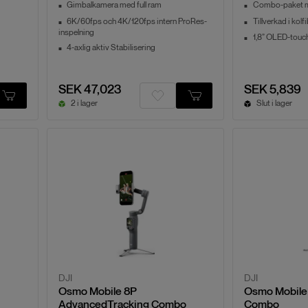
Gimbalkamera med full ram
Combo-paket me
6K/60fps och 4K/120fps intern ProRes-
Tillverkad i kolf
inspelning
1,8” OLED-touc
4-axlig aktiv Stabilisering
SEK 47,023
SEK 5,839
2 i lager
Slut i lager
DJI
DJI
Osmo Mobile 8P
Osmo Mobile
AdvancedTracking Combo
Combo