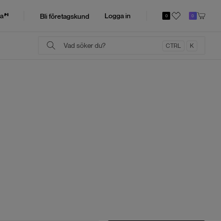
a
Logga in
Bli företagskund
0
0
CTRL
K