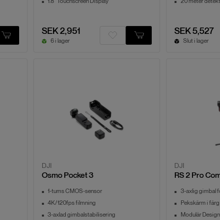
1.8" Touchscreen Display
20 meter detek
SEK 2,951
SEK 5,527
6 i lager
Slut i lager
DJI
DJI
Osmo Pocket 3
RS 2 Pro Co
1-tums CMOS-sensor
3-axlig gimbal f
4K/120fps filmning
Pekskärm i färg
3-axlad gimbalstabilisering
Modulär Design