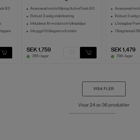
ack 8.0
Avancerad motivföljning ActiveTrack 8.0
Avancerad motiv
Robust 3-axlig stabilisering
Robust 3-axlig s
s
Inkluderar AI-modul och fyllnadsljus
Löstagbar Frame
ttagare
Inbyggd förlängare och stativ
Obegränsad 360
SEK 1,759
SEK 1,479
365 i lager
798 i lager
VISA FLER
Visar
24
av
36
produkter