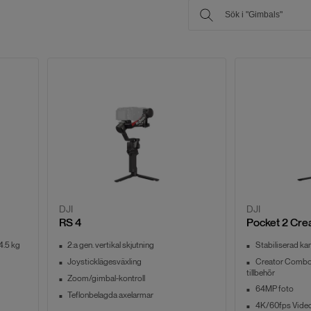
DJI
DJI
RS 4
Pocket 2 Cr
 4.5 kg
2:a gen. vertikal skjutning
Stabiliserad ka
Joysticklägesväxling
Creator Combo
tillbehör
Zoom/gimbal-kontroll
64MP foto
Teflonbelagda axelarmar
4K/60fps Vide