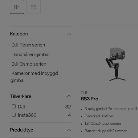
Kategori
DJI Ronin serien
Handhållen gimbal
DJI Osmo serien
Kameror med inbyggd
gimbal
DJI
Tillverkare
RS3 Pro
DJI
32
3-axlig gimbal för kameror upp till
Insta360
4
Tillverkad i kolfiber
1,8” OLED-touchscreen
Produkttyp
Batteritid upp till 12 timmar