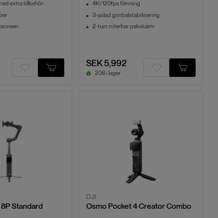
d extra tillbehör
4K/120fps filmning
iber
3-axlad gimbalstabilisering
hscreen
2-tum roterbar pekskärm
SEK 5,992
208 i lager
DJI
 8P Standard
Osmo Pocket 4 Creator Combo