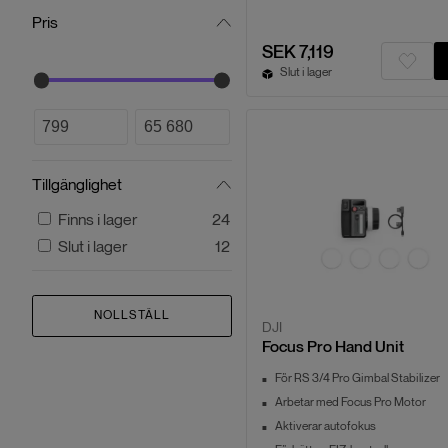
Pris
SEK 7,119
Slut i lager
Tillgänglighet
Finns i lager
24
Slut i lager
12
NOLLSTÄLL
DJI
Focus Pro Hand Unit
För RS 3/4 Pro Gimbal Stabilizer
Arbetar med Focus Pro Motor
Aktiverar autofokus