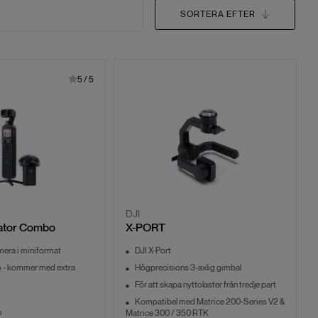
SORTERA EFTER
5
/
5
DJI
eator Combo
X-PORT
mera i miniformat
DJI X-Port
 - kommer med extra
Högprecisions 3-axlig gimbal
För att skapa nyttolaster från tredje part
Kompatibel med Matrice 200-Series V2 &
o
Matrice 300 / 350 RTK