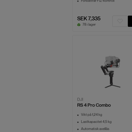
Förbättrar FIZ-kontroll
SEK 7,335
78 i lager
DJI
RS 4 Pro Combo
Vikt på 1,24 kg
Lastkapacitet 4,5 kg
Automatisk axellås