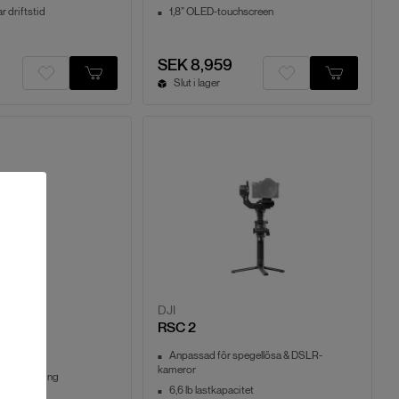
r driftstid
1,8” OLED-touchscreen
SEK 8,959
Slut i lager
DJI
RSC 2
itet
Anpassad för spegellösa & DSLR-
kameror
 fotografering
6,6 lb lastkapacitet
ring