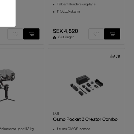
Fällbar till underslung-läge
rmlås
1" OLED-skärm
SEK 4,820
Slut i lager
5
/
5
DJI
Osmo Pocket 3 Creator Combo
ör kameror upp till 3 kg
1-tums CMOS-sensor