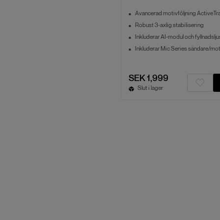
Avancerad motivföljning ActiveTr
Robust 3-axlig stabilisering
Inkluderar AI-modul och fyllnadslju
Inkluderar Mic Series sändare/mo
SEK 1,999
Slut i lager