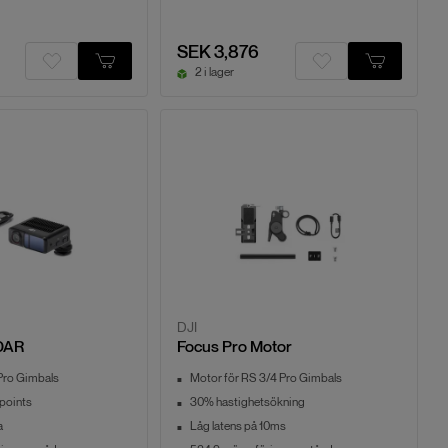
SEK 3,876
2 i lager
DJI
iDAR
Focus Pro Motor
Pro Gimbals
Motor för RS 3/4 Pro Gimbals
points
30% hastighetsökning
a
Låg latens på 10ms