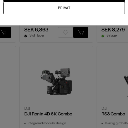
Automatiska axellås, 2:a gen
Automatisk skä
PRIVAT
r än
SEK 6,863
SEK 8,279
Slut i lager
8 i lager
DJI
DJI
DJI Ronin 4D 6K Combo
RS3 Combo
Integrerad modulär design
3-axlig gimbal f