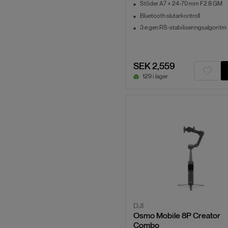
Stöder A7 + 24-70 mm F2.8 GM
Bluetooth slutarkontroll
3:e gen RS-stabiliseringsalgoritm
SEK 2,559
129 i lager
DJI
Osmo Mobile 8P Creator
Combo