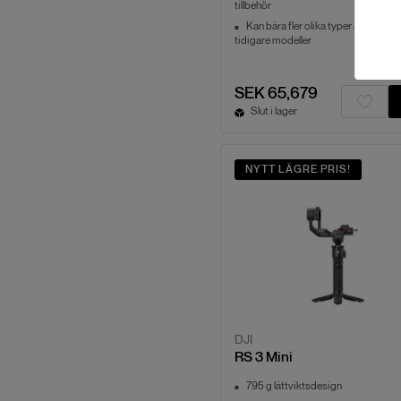
tillbehör
Kan bära fler olika typer av kamero
tidigare modeller
SEK 65,679
Slut i lager
NYTT LÄGRE PRIS!
DJI
RS 3 Mini
795 g lättviktsdesign