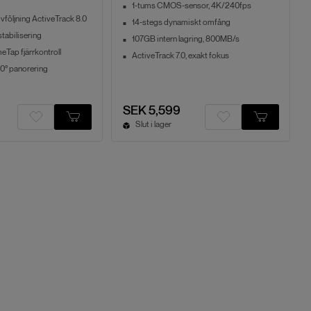
1-tums CMOS-sensor, 4K/240fps
följning ActiveTrack 8.0
14-stegs dynamiskt omfång
tabilisering
107GB intern lagring, 800MB/s
Tap fjärrkontroll
ActiveTrack 7.0, exakt fokus
° panorering
SEK 5,599
Slut i lager