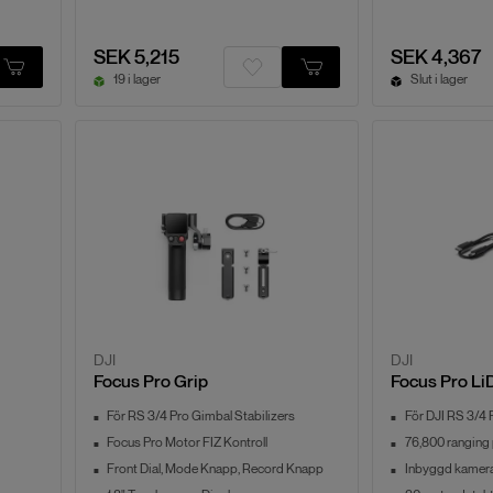
SEK 5,215
SEK 4,367
19 i lager
Slut i lager
DJI
DJI
Focus Pro Grip
Focus Pro L
För RS 3/4 Pro Gimbal Stabilizers
För DJI RS 3/4 
Focus Pro Motor FIZ Kontroll
76,800 ranging 
Front Dial, Mode Knapp, Record Knapp
Inbyggd kamer