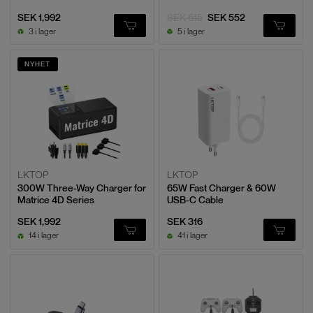
SEK 1,992
SEK 615
SEK 552
3 i lager
5 i lager
NYHET
LKTOP
LKTOP
300W Three-Way Charger for
65W Fast Charger & 60W
Matrice 4D Series
USB-C Cable
SEK 1,992
SEK 316
14 i lager
41 i lager