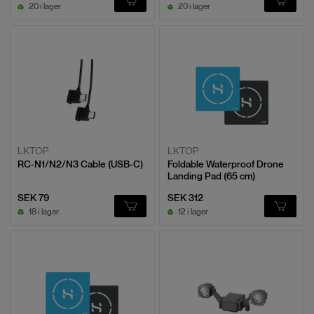
20 i lager
20 i lager
LKTOP
LKTOP
RC-N1/N2/N3 Cable (USB-C)
Foldable Waterproof Drone
Landing Pad (65 cm)
SEK 79
SEK 312
18 i lager
12 i lager