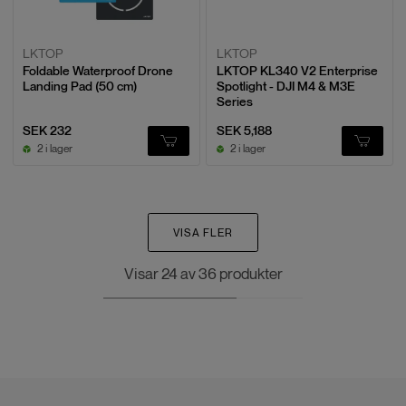
LKTOP
LKTOP
Foldable Waterproof Drone
LKTOP KL340 V2 Enterprise
Landing Pad (50 cm)
Spotlight - DJI M4 & M3E
Series
SEK 232
SEK 5,188
2 i lager
2 i lager
VISA FLER
Visar
24
av
36
produkter