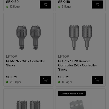
SEK 159
SEK 116
12 i lager
3 i lager
LKTOP
LKTOP
RC-N1/N2/N3 - Controller
RC Pro / FPV Remote
Sticks
Controller 2/3 - Controller
Sticks
SEK 79
SEK 79
29 i lager
17 i lager
LAGERRENSNING