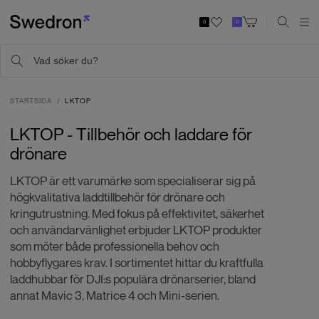
0
0
STARTSIDA
LKTOP
LKTOP - Tillbehör och laddare för
drönare
LKTOP är ett varumärke som specialiserar sig på
högkvalitativa laddtillbehör för drönare och
kringutrustning. Med fokus på effektivitet, säkerhet
och användarvänlighet erbjuder LKTOP produkter
som möter både professionella behov och
hobbyflygares krav. I sortimentet hittar du kraftfulla
laddhubbar för DJI:s populära drönarserier, bland
annat Mavic 3, Matrice 4 och Mini-serien.