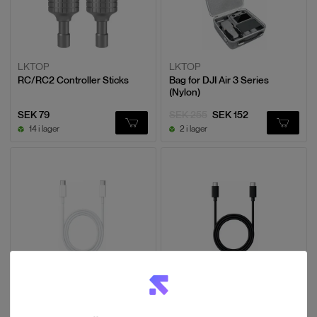
LKTOP
LKTOP
RC/RC2 Controller Sticks
Bag for DJI Air 3 Series
(Nylon)
SEK 79
SEK 255
SEK 152
14 i lager
2 i lager
LKTOP
LKTOP
100W USB-C to USB-C Fast
100W USB-C to USB-C Fast
Charging Cable (White, 1 m)
Charging Cable (Black, 1 m)