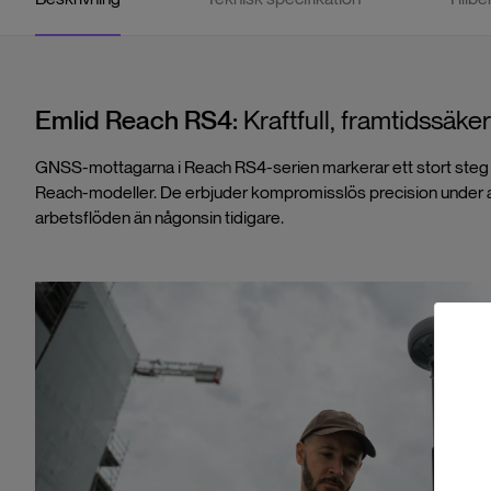
Emlid Reach RS4:
Kraftfull, framtidssä
GNSS-mottagarna i Reach RS4-serien markerar ett stort steg 
Reach-modeller. De erbjuder kompromisslös precision under a
arbetsflöden än någonsin tidigare.