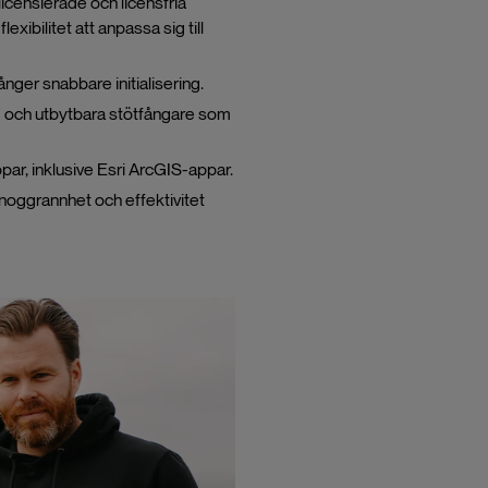
icensierade och licensfria
ibilitet att anpassa sig till
ger snabbare initialisering.
 och utbytbara stötfångare som
par, inklusive Esri ArcGIS-appar.
 noggrannhet och effektivitet