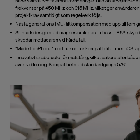
både skicka och ta emot korrigeringar. Radion stödjer både l
frekvenser på 450 MHz och 915 MHz, vilket ger användaren flex
projektkrav samtidigt som regelverk följs.
Nästa generations IMU-tiltkompensation med upp till fem gån
Slitstark design med magnesiumlegerat chassi, IP68-skydd
skyddar mottagaren vid hårda fall.
"Made for iPhone"-certifiering för kompatibilitet med iOS-ap
Innovativt snabbfäste för mätstång, vilket säkerställer både
även vid lutning. Kompatibel med standardgänga 5/8”.