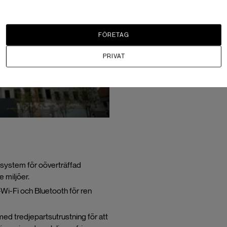
FÖRETAG
PRIVAT
tsystem för oöverträffad
 miljöer.
i-Fi och Bluetooth för ren
ed tredjepartsutrustning för att