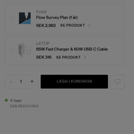
Emlid
Flow Survey Plan (1 år)
SEK 2,983
SE PRODUKT
LKTOP
65W Fast Charger & 60W USB-C Cable
SEK 316
SE PRODUKT
-
+
1
LÄGG I KUNDVAGN
4 i lager
EAN:
REACH-RS4
4 i lager