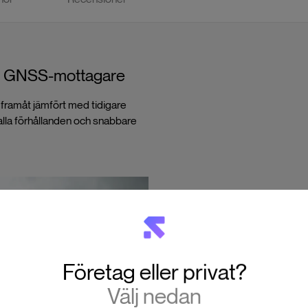
ker GNSS-mottagare
framåt jämfört med tidigare
lla förhållanden och snabbare
Företag eller privat?
Välj nedan