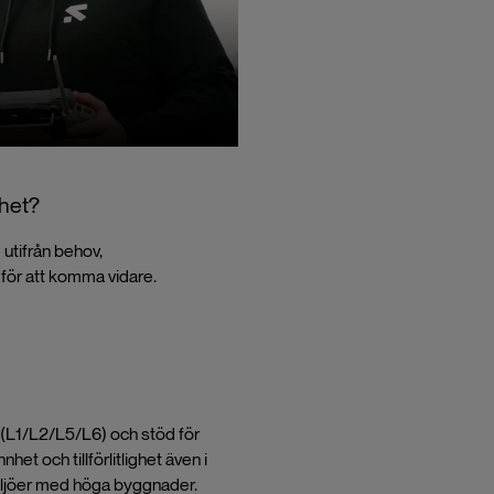
het?
 utifrån behov,
för att komma vidare.
(L1/L2/L5/L6) och stöd för
et och tillförlitlighet även i
miljöer med höga byggnader.