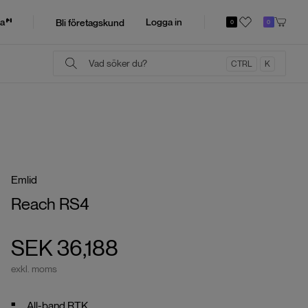
a
Logga in
Bli företagskund
0
0
CTRL
K
Emlid
Reach RS4
SEK 36,188
exkl. moms
All-band RTK