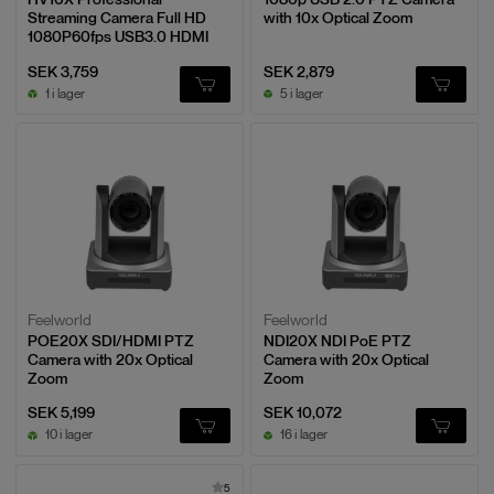
Streaming Camera Full HD
with 10x Optical Zoom
1080P60fps USB3.0 HDMI
SEK 3,759
SEK 2,879
1 i lager
5 i lager
Feelworld
Feelworld
POE20X SDI/HDMI PTZ
NDI20X NDI PoE PTZ
Camera with 20x Optical
Camera with 20x Optical
Zoom
Zoom
SEK 5,199
SEK 10,072
10 i lager
16 i lager
5