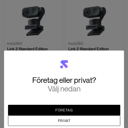
Insta360
Insta360
Link 2 Standard Edition
Link 2 Standard Edition
(Fyndvara)
SEK 2,239
SEK 2,239
SEK 1,791
7 i lager
Fyndvara
Företag eller privat?
Välj nedan
FÖRETAG
PRIVAT
Hollyland
Insta360