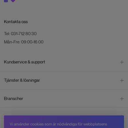
Kontakta oss
Tel:
031-712 80 30
Mån-Fre:
09:00-16:00
Kundservice & support
Kontakta oss
Tjänster & lösningar
Leverans
Betalning
Bli företagskund
Branscher
Reklamation & återköp
Företagsrådgivning
Försäljningsvillkor
Företagsfaktura
Mätning
Integritetspolicy
Inspiration
Företagsleasing
Energisektorn
Cookiepolicy
Vi använder cookies som är nödvändiga för webbplatsens
Hyr drönare
Skogsbruk