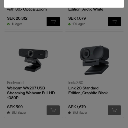
Astra P1 UHD 4K PTZ Camera
Link 2C Standard
with 30x Optical Zoom
Edition_Arctic White
SEK 20,312
SEK 1,679
1 i lager
19 i lager
Feelworld
Insta360
Webcam WV207 USB
Link 2C Standard
Streaming Webcam Full HD
Edition_Graphite Black
1080P
SEK 599
SEK 1,679
Slut i lager
Slut i lager