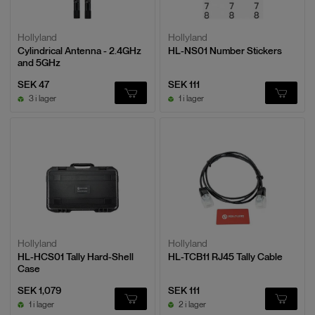
Hollyland
Hollyland
Cylindrical Antenna - 2.4GHz
HL-NS01 Number Stickers
and 5GHz
SEK 47
SEK 111
3 i lager
1 i lager
Hollyland
Hollyland
HL-HCS01 Tally Hard-Shell
HL-TCB11 RJ45 Tally Cable
Case
SEK 1,079
SEK 111
1 i lager
2 i lager