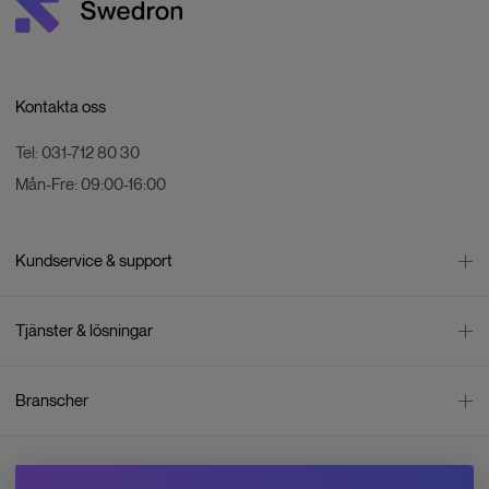
Kontakta oss
Tel:
031-712 80 30
Mån-Fre:
09:00-16:00
Kundservice & support
Kontakta oss
Tjänster & lösningar
Leverans
Betalning
Bli företagskund
Branscher
Reklamation & återköp
Företagsrådgivning
Försäljningsvillkor
Företagsfaktura
Mätning
Integritetspolicy
Inspiration
Företagsleasing
Energisektorn