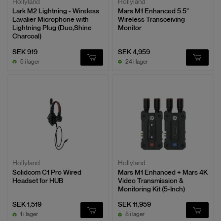
Hollyland
Hollyland
Lark M2 Lightning - Wireless
Mars M1 Enhanced 5.5"
Lavalier Microphone with
Wireless Transceiving
Lightning Plug (Duo,Shine
Monitor
Charcoal)
SEK 919
SEK 4,959
5 i lager
24 i lager
Hollyland
Hollyland
Solidcom C1 Pro Wired
Mars M1 Enhanced + Mars 4K
Headset for HUB
Video Transmission &
Monitoring Kit (5-Inch)
SEK 1,519
SEK 11,959
1 i lager
8 i lager