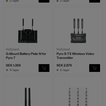
2 i lager
2 i lager
Hollyland
Hollyland
G-Mount Battery Plate fit for
Pyro S-TX Wireless Video
Pyro 7
Transmitter
SEK 1,359
SEK 2,879
9 i lager
2 i lager