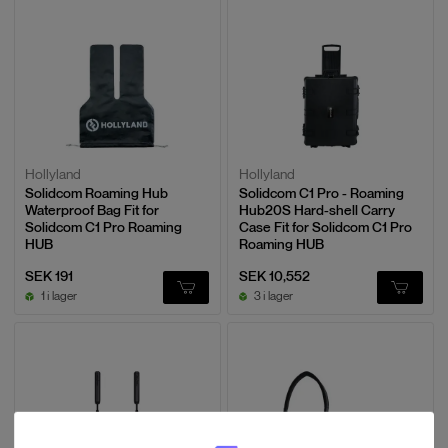
Hollyland
Hollyland
Solidcom Roaming Hub
Solidcom C1 Pro - Roaming
Waterproof Bag Fit for
Hub20S Hard-shell Carry
Solidcom C1 Pro Roaming
Case Fit for Solidcom C1 Pro
HUB
Roaming HUB
SEK 191
SEK 10,552
1 i lager
3 i lager