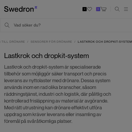
0
0
 TILL DRÖNARE
SENSORER FÖR DRÖNARE
LASTKROK OCH DROPKIT-SYSTEM
Lastkrok och dropkit-system
Lastkrok och dropkit-system är specialiserade
tillbehör som möjliggör säker transport och precis
leverans av nyttolaster med drönare. Dessa system
används inom en rad olika branscher, såsom
räddningstjänst, industri och logistik, där pålitlig och
kontrollerad frisläppning av material är avgörande.
Med rätt utrustning kan drönare effektivt utföra
uppdrag som kräver leverans eller insamling av
föremål på svåråtkomliga platser.