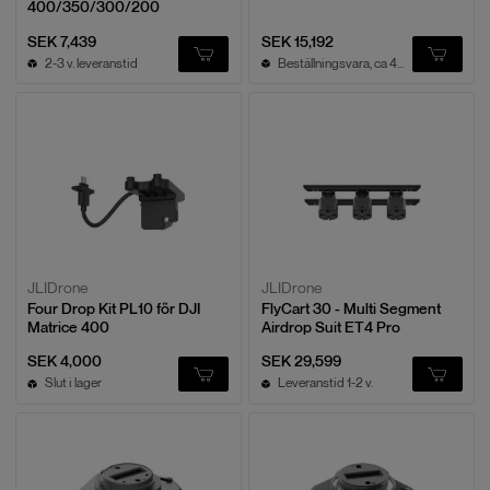
400/350/300/200
SEK 7,439
SEK 15,192
2-3 v. leveranstid
Beställningsvara, ca 4v leveranstid
JLIDrone
JLIDrone
Four Drop Kit PL10 för DJI
FlyCart 30 - Multi Segment
Matrice 400
Airdrop Suit ET4 Pro
SEK 4,000
SEK 29,599
Slut i lager
Leveranstid 1-2 v.