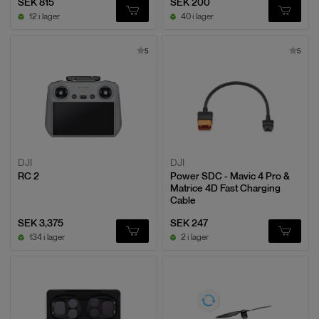
SEK 815
SEK 200
12 i lager
40 i lager
5
5
DJI
DJI
RC 2
Power SDC - Mavic 4 Pro &
Matrice 4D Fast Charging
Cable
SEK 3,375
SEK 247
134 i lager
2 i lager