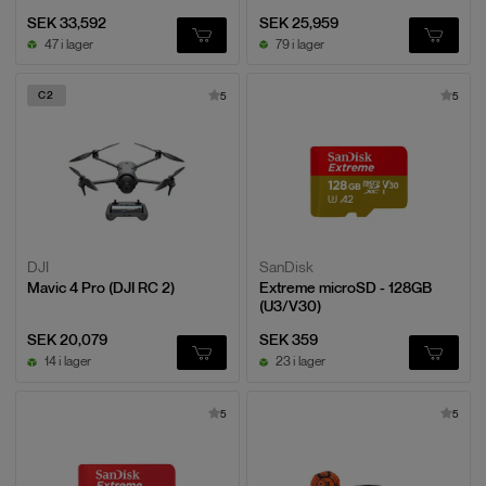
SEK 33,592
SEK 25,959
47 i lager
79 i lager
C2
5
5
DJI
SanDisk
Mavic 4 Pro (DJI RC 2)
Extreme microSD - 128GB
(U3/V30)
SEK 20,079
SEK 359
14 i lager
23 i lager
5
5