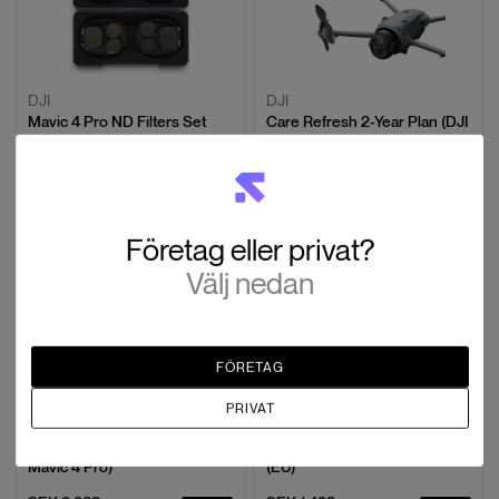
DJI
DJI
Mavic 4 Pro ND Filters Set
Care Refresh 2-Year Plan (DJI
(ND8/16/32/64)
Mavic 4 Pro)
SEK 1,352
SEK 3,583
12 i lager
Slut i lager
Företag eller privat?
Välj nedan
FÖRETAG
PRIVAT
DJI
DJI
Care Refresh 1-Year Plan (DJI
Mavic 240W Power Adapter
Mavic 4 Pro)
(EU)