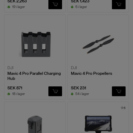
SEK 2,263
SEK 1,423
19 i lager
6 i lager
DJI
DJI
Mavic 4 Pro Parallel Charging
Mavic 4 Pro Propellers
Hub
SEK 871
SEK 231
18 i lager
54 i lager
5