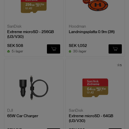
SanDisk
Hoodman
Extreme microSD - 256GB
Landningsplatta 0.9m (3ft)
(U3/V30)
SEK 508
SEK 1,052
5 i lager
30 i lager
5
DJI
SanDisk
65W Car Charger
Extreme microSD - 64GB
(U3/V30)