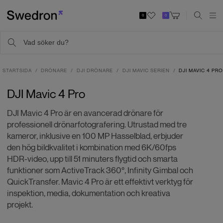
0
0
STARTSIDA
DRÖNARE
DJI DRÖNARE
DJI MAVIC SERIEN
DJI MAVIC 4 PR
DJI Mavic 4 Pro
DJI Mavic 4 Pro är en avancerad drönare för
professionell drönarfotografering. Utrustad med tre
kameror, inklusive en 100 MP Hasselblad, erbjuder
den hög bildkvalitet i kombination med 6K/60fps
HDR-video, upp till 51 minuters flygtid och smarta
funktioner som ActiveTrack 360°, Infinity Gimbal och
QuickTransfer. Mavic 4 Pro är ett effektivt verktyg för
inspektion, media, dokumentation och kreativa
projekt.