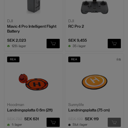
DJI
DJI
Mavic 4 Pro Intelligent Flight
RC Pro 2
Battery
SEK 2,023
SEK 9,455
128 i lager
35 i lager
REA
REA
5
Hoodman
Sunnylife
Landningsplatta 0.6m (2ft)
Landningsplatta (75 cm)
SEK 792
SEK 631
SEK 199
SEK 119
1 i lager
Slut i lager