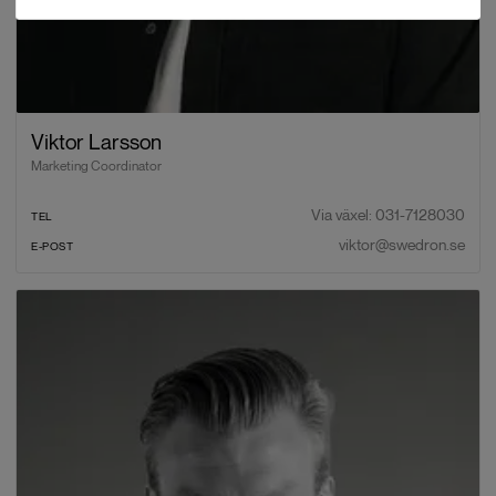
Viktor Larsson
Marketing Coordinator
Via växel: 031-7128030
TEL
viktor@swedron.se
E-POST