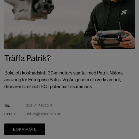
Träffa Patrik?
Boka ett kostnadsfritt 30-minuters samtal med Patrik Nåfors,
ansvarig för Enterprise Sales. Vi går igenom din verksamhet,
drönarens roll och ROI-potential tillsammans.
031-712 80 32
TEL
patrik@swedron.se
E-POST
BOKA MÖTE