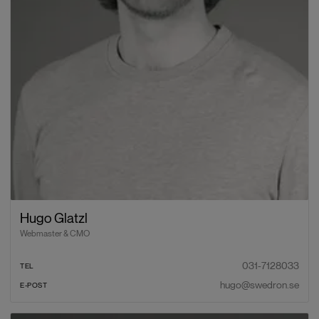
Hugo Glatzl
Webmaster & CMO
031-7128033
TEL
hugo@swedron.se
E-POST