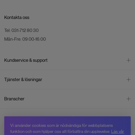
Kontakta oss
Tel:
031-712 80 30
Mån-Fre:
09:00-16:00
Kundservice & support
Kontakta oss
Tjänster & lösningar
Leverans
Betalning
Bli företagskund
Branscher
Reklamation & återköp
Företagsrådgivning
Försäljningsvillkor
Företagsfaktura
Mätning
Integritetspolicy
Inspiration
Företagsleasing
Energisektorn
Cookiepolicy
Vi använder cookies som är nödvändiga för webbplatsens
Hyr drönare
Skogsbruk
Om oss
funktion och som hjälper oss att förbättra din upplevelse.
Läs vår
Jobba hos Swedron