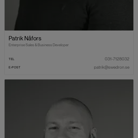
Patrik Nåfors
Enterprise Sales & Business Developer
031-7128032
TEL
patrik@swedron.se
E-POST