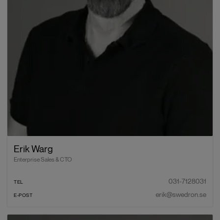
Erik Warg
Enterprise Sales & CTO
031-7128031
TEL
erik@swedron.se
E-POST