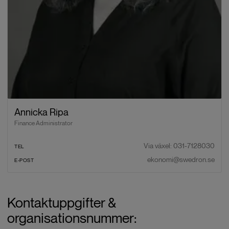
Annicka Ripa
Finance Administrator
Via växel: 031-7128030
TEL
ekonomi@swedron.se
E-POST
Kontaktuppgifter &
organisationsnummer: