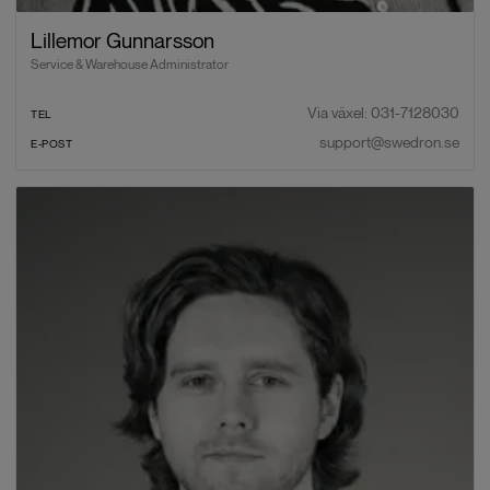
Lillemor Gunnarsson
Service & Warehouse Administrator
Via växel: 031-7128030
TEL
support@swedron.se
E-POST