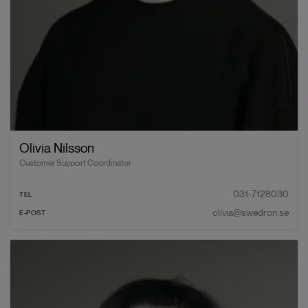
Olivia Nilsson
Customer Support Coordinator
031-7128030
TEL
olivia@swedron.se
E-POST