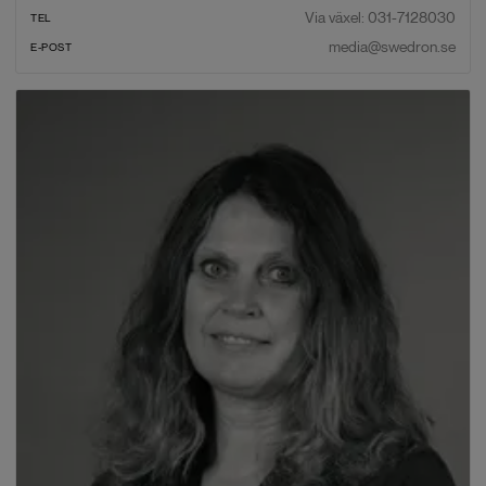
Via växel: 031-7128030
TEL
media@swedron.se
E-POST