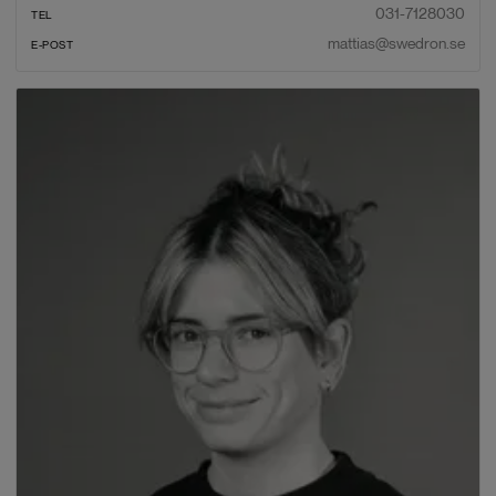
031-7128030
TEL
mattias@swedron.se
E-POST