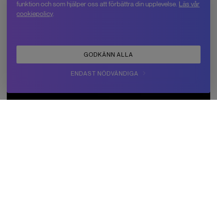
funktion och som hjälper oss att förbättra din upplevelse.
Läs vår
cookiepolicy
.
GODKÄNN ALLA
ENDAST NÖDVÄNDIGA