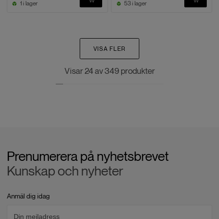
1 i lager
53 i lager
VISA FLER
Visar
24
av
349
produkter
Prenumerera på nyhetsbrevet
Kunskap och nyheter
Anmäl dig idag