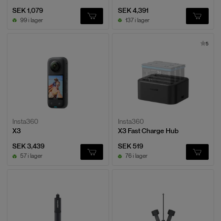
SEK 1,079
SEK 4,391
99 i lager
137 i lager
5
Insta360
Insta360
X3
X3 Fast Charge Hub
SEK 3,439
SEK 519
57 i lager
76 i lager