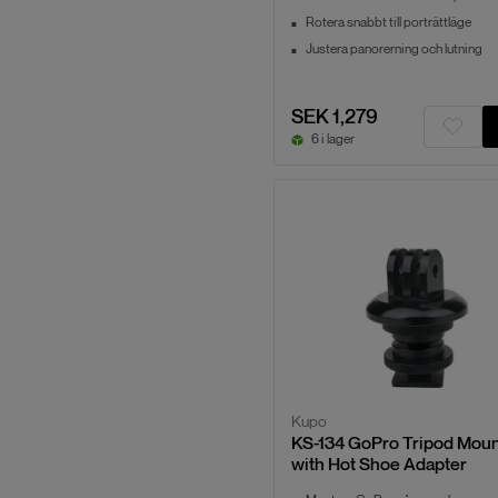
Rotera snabbt till porträttläge
Justera panorerning och lutning
SEK 1,279
6 i lager
Kupo
KS-134 GoPro Tripod Mou
with Hot Shoe Adapter