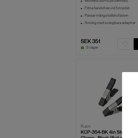
Montera GoPro på varmsko
Filma handsfree vid fotojobb
Passar många kallskofästen
Smidig med svängbara adaptrar
SEK 351
3 i lager
Kupo
KCP-354-BK 4in Steel Spr
Clamp - Black (Set of 2)