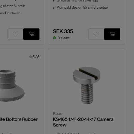
Stabil låsning för säker rigg
ng nästan överallt
Kompakt design för smidig setup
mad stålfinish
SEK 335
9 i lager
5
/
5
Kupo
te Bottom Rubber
KS-165 1/4"-20-14x17 Camera
Screw