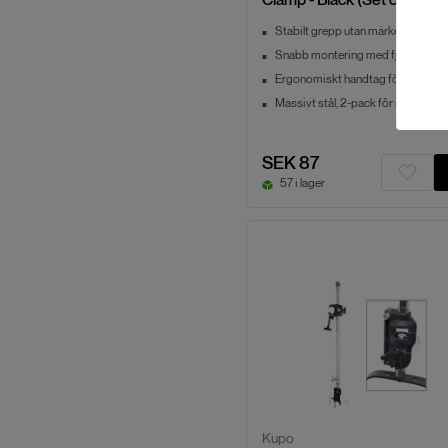
Stabilt grepp utan märken
Snabb montering med fjäderkraft
Ergonomiskt handtag för komfort
Massivt stål, 2-pack för set
SEK 87
57 i lager
Kupo