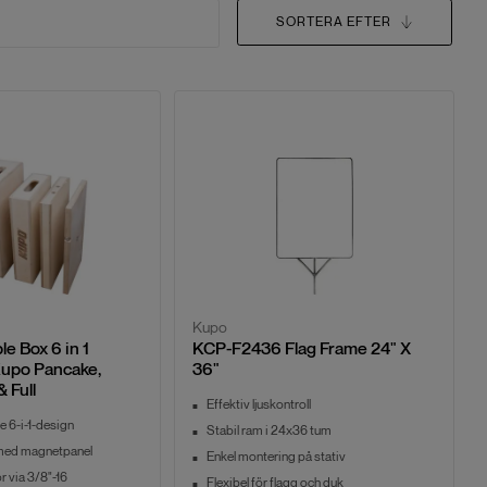
SORTERA EFTER
Kupo
e Box 6 in 1
KCP-F2436 Flag Frame 24" X
Kupo Pancake,
36"
& Full
Effektiv ljuskontroll
 6-i-1-design
Stabil ram i 24x36 tum
med magnetpanel
Enkel montering på stativ
r via 3/8"-16
Flexibel för flagg och duk