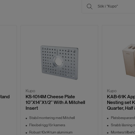
Kupo
Kupo
Stand
KS-1014M Cheese Plate
KAB-61K Appl
10"X14"X1/2" With A Mitchell
Nesting set 
Insert
Quarter, Half 
Stabil montering med Mitchell
Platsbesparande
Flexibel rigg för kamera
Snabb låsning 
Robust 10x14 tum aluminium
Montera tillbehö