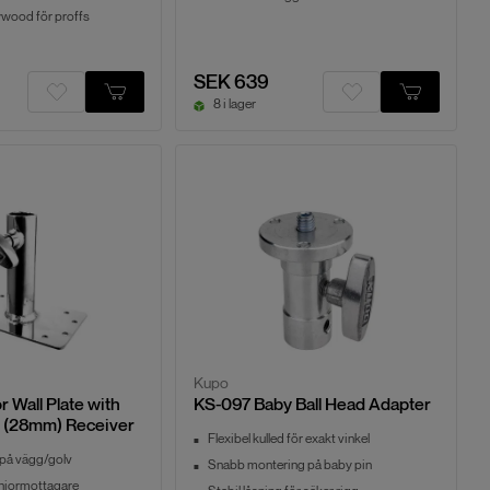
ywood för proffs
SEK 639
8 i lager
Kupo
 Wall Plate with
KS-097 Baby Ball Head Adapter
in (28mm) Receiver
Flexibel kulled för exakt vinkel
 på vägg/golv
Snabb montering på baby pin
uniormottagare