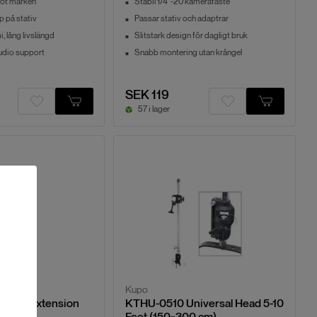
ot märken
Stabil 1/4"-20 kamerafäste
p på stativ
Passar stativ och adaptrar
, lång livslängd
Slitstark design för dagligt bruk
udio support
Snabb montering utan krångel
SEK 119
57 i lager
Kupo
 Stand Extension
KTHU-0510 Universal Head 5-10
Feet (150~300 cm)