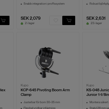
Snabb integration i proffssystem
Robust björkpl
SEK 2,079
SEK 2,631
2 i lager
23 i lager
Kupo
Kupo
Hex
KCP-645 Pivoting Boom Arm
KS-048 Junior
Clamp
Junior 1-1/8
Justerbar för bom 30–35 mm
Montera säkert
rm
Flexibel vridbar infästning
Stabil 28 mm j