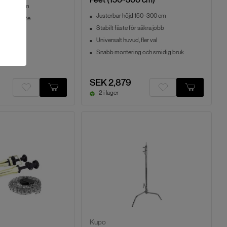
v med 30 cm
Justerbar höjd 150–300 cm
/juniorfäste
Stabilt fäste för säkra jobb
t slirning
Universalt huvud, fler val
 tillbehör
Snabb montering och smidig bruk
SEK 2,879
2 i lager
Kupo