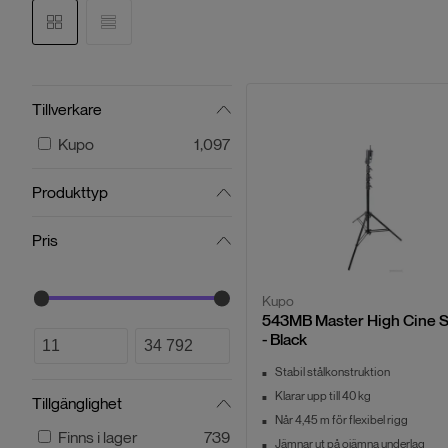
Tillverkare
Kupo
1,097
Produkttyp
Pris
Kupo
543MB Master High Cine 
- Black
Stabil stålkonstruktion
Klarar upp till 40 kg
Tillgänglighet
Når 4,45 m för flexibel rigg
Finns i lager
739
Jämnar ut på ojämna underlag