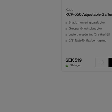
Kupo
KCP-550 Adjustable Gaffe
Snabb montering på alla ytor
Greppar rör och plana ytor
Justerbar spänning för säker håll
5/8" fäste för flexibel riggning
SEK 519
31 i lager