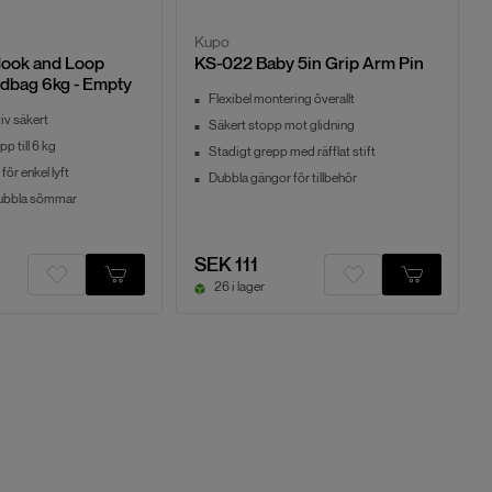
Kupo
ook and Loop
KS-022 Baby 5in Grip Arm Pin
ndbag 6kg - Empty
Flexibel montering överallt
tiv säkert
Säkert stopp mot glidning
p till 6 kg
Stadigt grepp med räfflat stift
ör enkel lyft
Dubbla gängor för tillbehör
dubbla sömmar
SEK 111
26 i lager