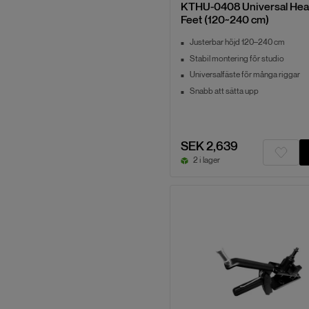
KTHU-0408 Universal Hea
Feet (120~240 cm)
Justerbar höjd 120–240 cm
Stabil montering för studio
Universalfäste för många riggar
Snabb att sätta upp
SEK 2,639
2 i lager