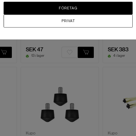
Förlänger stati
FÖRETAG
Dubbla gängor för flexibilitet
Passar baby pin
Passar 3/8"-16 och 1/4"-20
Stabilt grepp mo
PRIVAT
Snabb montering av tillbehör
1/4”-20 fäste för
Kompakt design för rigg & stativ
SEK 47
SEK 383
13 i lager
4 i lager
Kupo
Kupo