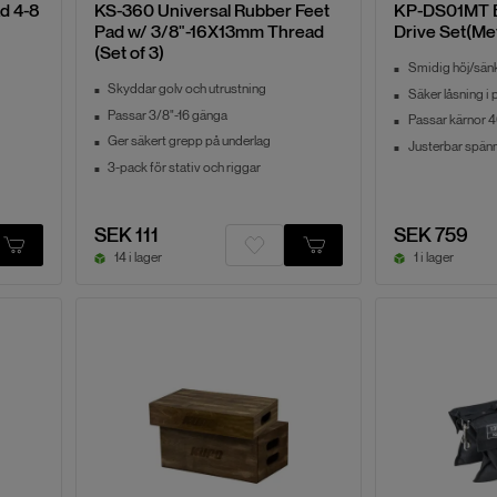
d 4-8
KS-360 Universal Rubber Feet
KP-DS01MT B
Pad w/ 3/8"-16X13mm Thread
Drive Set(Met
(Set of 3)
Smidig höj/sän
Skyddar golv och utrustning
Säker låsning i
Passar 3/8"-16 gänga
Passar kärnor
Ger säkert grepp på underlag
Justerbar spänn
3-pack för stativ och riggar
SEK 111
SEK 759
14 i lager
1 i lager