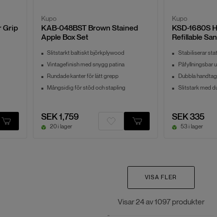
Kupo
Kupo
r Grip
KAB-048BST Brown Stained
KSD-1680S H
Apple Box Set
Refillable Sa
Slitstarkt baltiskt björkplywood
Stabiliserar sta
Vintagefinish med snygg patina
Påfyllningsbar up
Rundade kanter för lätt grepp
Dubbla handtag f
Mångsidig för stöd och stapling
Slitstark med 
SEK 1,759
SEK 335
20 i lager
53 i lager
VISA FLER
Visar
24
av
1097
produkter