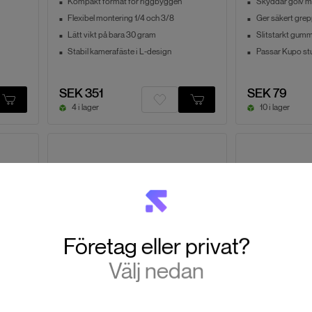
Kompakt format för riggbyggen
Skyddar golv m
Flexibel montering 1/4 och 3/8
Ger säkert grep
Lätt vikt på bara 30 gram
Slitstarkt gummi
Stabil kamerafäste i L-design
Passar Kupo st
SEK 351
SEK 79
4 i lager
10 i lager
Företag eller privat?
Välj nedan
Kupo
Kupo
ing A
KS-015R Round Stud with 3/8"
012 12'' Baby
-16 Female and 1/4" -20 Female