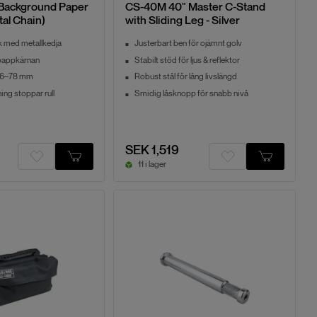
ackground Paper
CS-40M 40" Master C-Stand
al Chain)
with Sliding Leg - Silver
k med metallkedja
Justerbart ben för ojämnt golv
 pappkärnan
Stabilt stöd för ljus & reflektor
 46–78 mm
Robust stål för lång livslängd
ing stoppar rull
Smidig låsknopp för snabb nivå
SEK 1,519
11 i lager