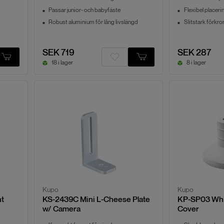
Passar junior- och babyfäste
Flexibel placeri
Robust aluminium för lång livslängd
Slitstark förkro
SEK 719
SEK 287
18 i lager
8 i lager
Kupo
Kupo
nt
KS-2439C Mini L-Cheese Plate
KP-SP03 Whi
w/ Camera
Cover