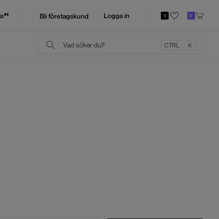
a
Logga in
Bli företagskund
0
0
CTRL
K