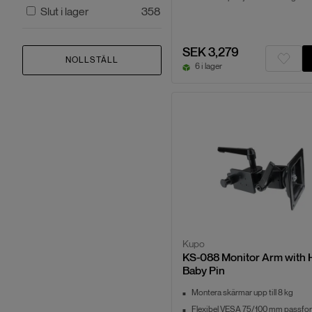
Slut i lager
358
SEK 3,279
NOLLSTÄLL
6 i lager
Kupo
KS-088 Monitor Arm with 
Baby Pin
Montera skärmar upp till 8 kg
Flexibel VESA 75/100 mm passfo