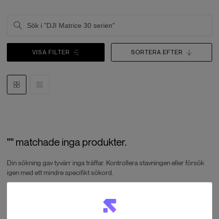
VISA FILTER
SORTERA EFTER
"
"
matchade inga produkter.
Din sökning gav tyvärr inga träffar. Kontrollera stavningen eller försök
igen med ett mindre specifikt sökord.