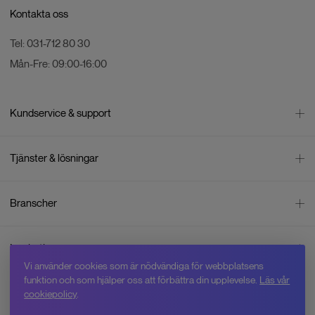
Kontakta oss
Tel:
031-712 80 30
Mån-Fre:
09:00-16:00
Kundservice & support
Kontakta oss
Tjänster & lösningar
Leverans
Betalning
Bli företagskund
Branscher
Reklamation & återköp
Företagsrådgivning
Försäljningsvillkor
Företagsfaktura
Mätning
Integritetspolicy
Inspiration
Företagsleasing
Energisektorn
Cookiepolicy
Vi använder cookies som är nödvändiga för webbplatsens
Hyr drönare
Skogsbruk
Om oss
funktion och som hjälper oss att förbättra din upplevelse.
Läs vår
Jobba hos Swedron
Service & reparation
Övervakning
cookiepolicy
.
Varför Swedron
Kurser
Inspektion