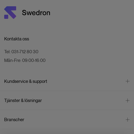
Kontakta oss
Tel:
031-712 80 30
Mån-Fre:
09:00-16:00
Kundservice & support
Kontakta oss
Tjänster & lösningar
Leverans
Betalning
Bli företagskund
Branscher
Reklamation & återköp
Företagsrådgivning
Försäljningsvillkor
Företagsfaktura
Mätning