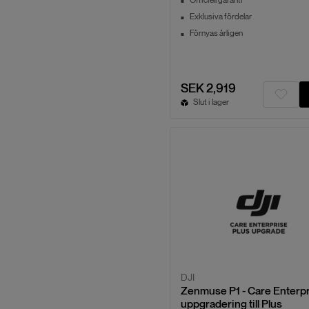
Officiell garanti
Exklusiva fördelar
Förnyas årligen
SEK 2,919
Slut i lager
DJI
Zenmuse P1 - Care Enterp
uppgradering till Plus