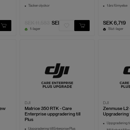
Täcker olyckor
1 års förnyelse
SEK 11,583
SEK 6,948
SEK 6,719
1 i lager
Slut i lager
DJI
DJI
new
Matrice 350 RTK - Care
Zenmuse L2 -
Enterprise uppgradering till
Upgradering t
Plus
Uppgradering til
Uppgradering till Enterprise Plus