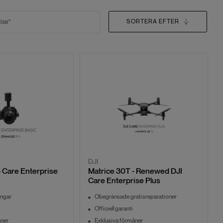
SORTERA EFTER
DJI
 Care Enterprise
Matrice 30T - Renewed DJI
Care Enterprise Plus
ingar
Obegränsade gratisreparationer
Officiell garanti
åner
Exklusiva förmåner