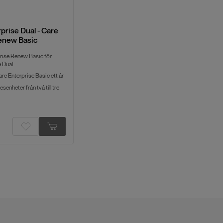
prise Dual - Care
enew Basic
rise Renew Basic för
 Dual
re Enterprise Basic ett år
senheter från två till tre