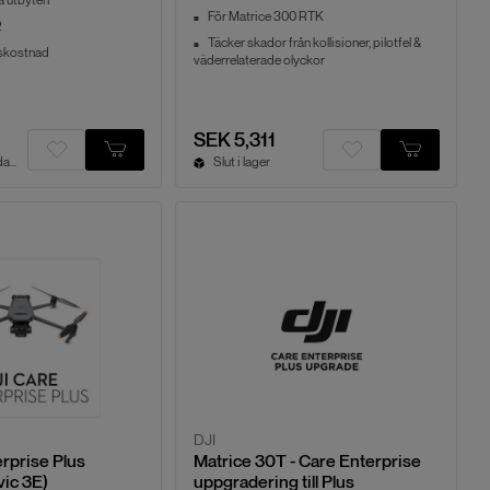
ra utbyten
För Matrice 300 RTK
2
Täcker skador från kollisioner, pilotfel &
nskostnad
väderrelaterade olyckor
SEK 5,311
Tjänst. 2-4 vardagar
Slut i lager
DJI
rprise Plus
Matrice 30T - Care Enterprise
ic 3E)
uppgradering till Plus