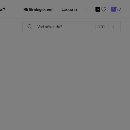
a
Logga in
Bli företagskund
0
0
CTRL
K