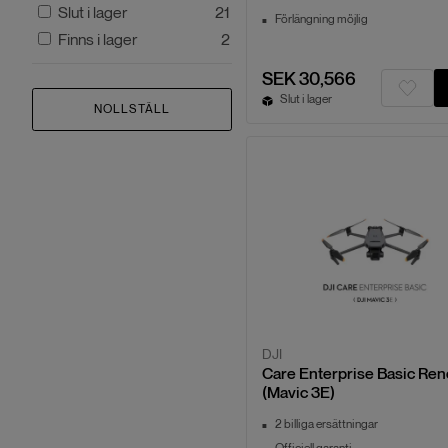
Slut i lager
21
Förlängning möjlig
Finns i lager
2
SEK 30,566
Slut i lager
NOLLSTÄLL
DJI
Care Enterprise Basic Re
(Mavic 3E)
2 billiga ersättningar