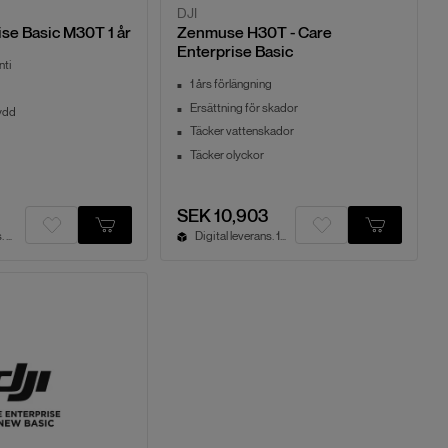
DJI
ise Basic M30T 1 år
Zenmuse H30T - Care
Enterprise Basic
nti
1 års förlängning
Ersättning för skador
ydd
Täcker vattenskador
Täcker olyckor
SEK 10,903
Digital leverans. 2-3 vdgr
Digital leverans. 1-3 vardagar.