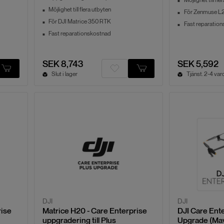
Möjlighet till fle
Möjlighet till flera utbyten
För Zenmuse L
För DJI Matrice 350 RTK
Fast reparatio
Fast reparationskostnad
SEK 8,743
SEK 5,592
Slut i lager
DJI
DJI
rise
Matrice H20 - Care Enterprise
DJI Care Ente
uppgradering till Plus
Upgrade (Mav