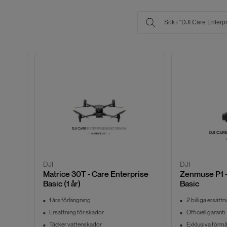
DJI
DJI
Matrice 30T - Care Enterprise
Zenmuse P1 -
Basic (1 år)
Basic
1 års förlängning
2 billiga ersättn
Ersättning för skador
Officiell garanti
Täcker vattenskador
Exklusiva förm