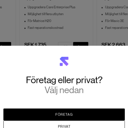
us
Uppgradera Care Enterprise Plus
Uppgradera Car
Möjlighet till flera utbyten
Möjlighet till fle
För Matrice H20
För Mavic 3E
Fast reparationskostnad
Fast reparatio
SEK 1,735
SEK 2,663
Slut i lager
Slut i lager
Företag eller privat?
Välj nedan
FÖRETAG
DJI
DJI
PRIVAT