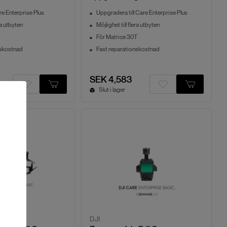
e Enterprise Plus
Uppgradera till Care Enterprise Plus
ra utbyten
Möjlighet till flera utbyten
För Matrice 30T
nskostnad
Fast reparationskostnad
SEK 4,583
Slut i lager
DJI