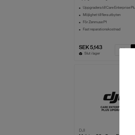
Uppgradera till Care Enterprise Pl
Möjlighet till flera utbyten
För Zenmuse P1
Fast reparationskostnad
SEK 5,143
Slut i lager
DJI