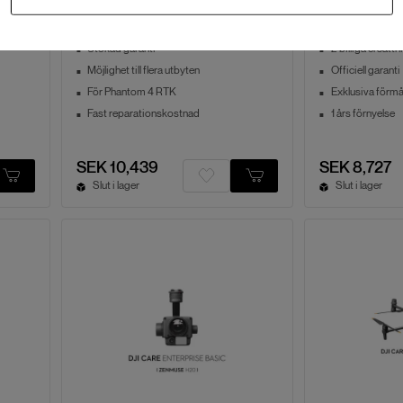
se
Phantom 4 RTK - Care
Matrice 350 
Enterprise
Enterprise B
Utökad garanti
2 billiga ersättn
Möjlighet till flera utbyten
Officiell garanti
För Phantom 4 RTK
Exklusiva förm
Fast reparationskostnad
1 års förnyelse
SEK 10,439
SEK 8,727
Slut i lager
Slut i lager