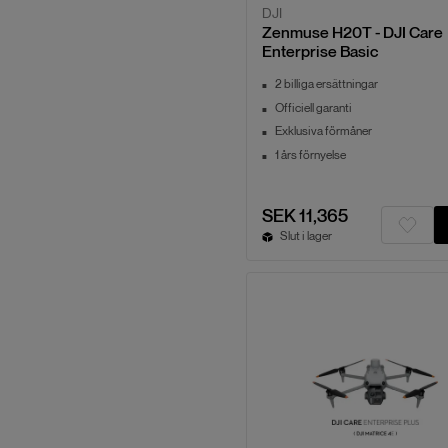
DJI
Zenmuse H20T - DJI Care
Enterprise Basic
2 billiga ersättningar
Officiell garanti
Exklusiva förmåner
1 års förnyelse
SEK 11,365
Slut i lager