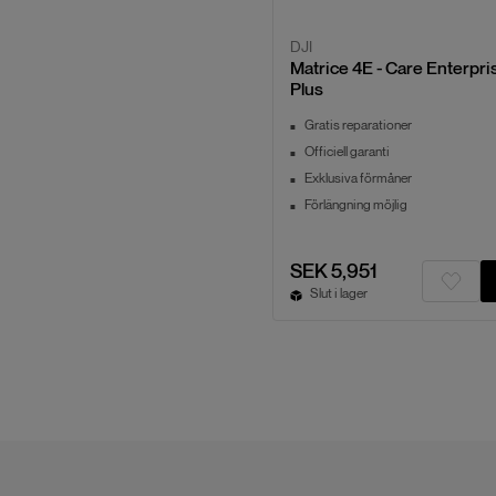
DJI
Matrice 4E - Care Enterpri
Plus
Gratis reparationer
Officiell garanti
Exklusiva förmåner
Förlängning möjlig
SEK 5,951
Slut i lager