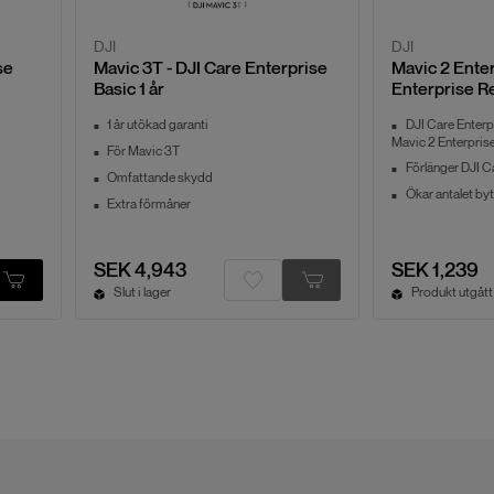
DJI
DJI
se
Mavic 3T - DJI Care Enterprise
Mavic 2 Enter
Basic 1 år
Enterprise R
1 år utökad garanti
DJI Care Enterp
Mavic 2 Enterprise
För Mavic 3T
Förlänger DJI Ca
Omfattande skydd
Ökar antalet byte
Extra förmåner
SEK 4,943
SEK 1,239
Slut i lager
Produkt utgått