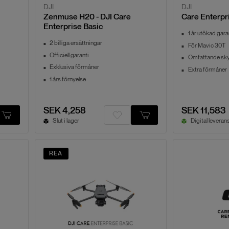
DJI
DJI
Zenmuse H20 - DJI Care
Care Enterpr
Enterprise Basic
1 år utökad gara
2 billiga ersättningar
För Mavic 30T
Officiell garanti
Omfattande sk
Exklusiva förmåner
Extra förmåner
1 års förnyelse
SEK 4,258
SEK 11,583
Slut i lager
REA