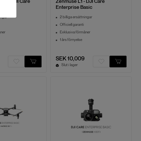
RTK - DJI Care
Zenmuse L1 - DJI Care
asic
Enterprise Basic
ingar
2 billiga ersättningar
Officiell garanti
åner
Exklusiva förmåner
1 års förnyelse
SEK 10,009
Slut i lager