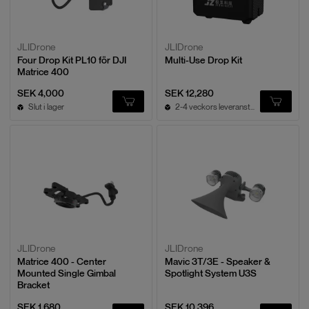
JLIDrone
JLIDrone
Four Drop Kit PL10 för DJI
Multi-Use Drop Kit
Matrice 400
SEK 4,000
SEK 12,280
Slut i lager
2-4 veckors leveranstid
JLIDrone
JLIDrone
Matrice 400 - Center
Mavic 3T/3E - Speaker &
Mounted Single Gimbal
Spotlight System U3S
Bracket
SEK 1,680
SEK 10,396