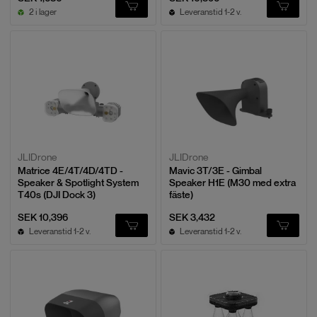
2 i lager
Leveranstid 1-2 v.
JLIDrone
JLIDrone
Matrice 4E/4T/4D/4TD -
Mavic 3T/3E - Gimbal
Speaker & Spotlight System
Speaker H1E (M30 med extra
T40s (DJI Dock 3)
fäste)
SEK 10,396
SEK 3,432
Leveranstid 1-2 v.
Leveranstid 1-2 v.