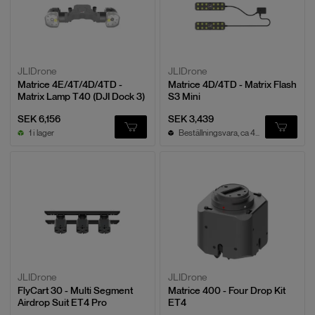
JLIDrone
JLIDrone
Matrice 4E/4T/4D/4TD -
Matrice 4D/4TD - Matrix Flash
Matrix Lamp T40 (DJI Dock 3)
S3 Mini
SEK 6,156
SEK 3,439
1 i lager
Beställningsvara, ca 4v leveranstid
JLIDrone
JLIDrone
FlyCart 30 - Multi Segment
Matrice 400 - Four Drop Kit
Airdrop Suit ET4 Pro
ET4