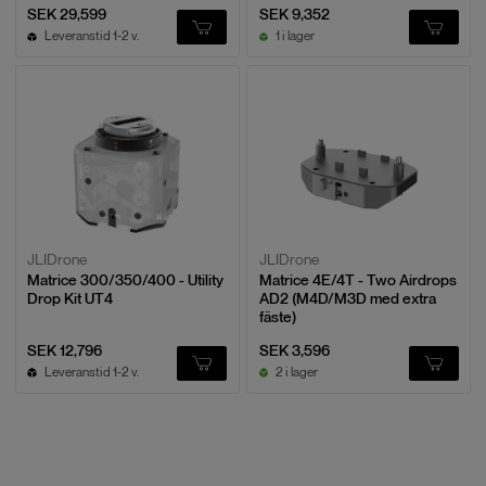
SEK 29,599
SEK 9,352
Leveranstid 1-2 v.
1 i lager
JLIDrone
JLIDrone
Matrice 300/350/400 - Utility
Matrice 4E/4T - Two Airdrops
Drop Kit UT4
AD2 (M4D/M3D med extra
fäste)
SEK 12,796
SEK 3,596
Leveranstid 1-2 v.
2 i lager