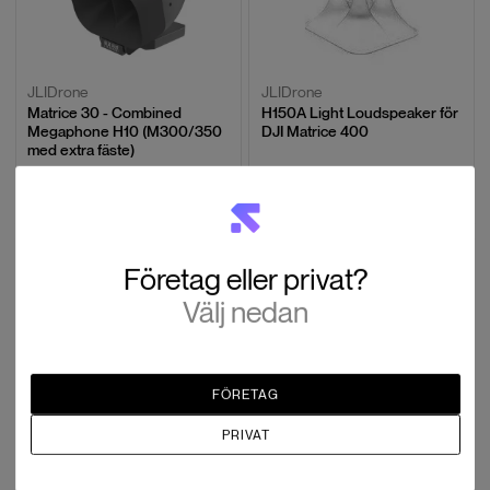
JLIDrone
JLIDrone
Matrice 30 - Combined
H150A Light Loudspeaker för
Megaphone H10 (M300/350
DJI Matrice 400
med extra fäste)
SEK 12,796
SEK 12,820
Leveranstid 1-2 v.
Leveranstid 1-2 v.
Företag eller privat?
Välj nedan
FÖRETAG
JLIDrone
JLIDrone
PRIVAT
Matrice 30 - NIR Light T60r
Matrice 400 - Multi Color
(M350 med extra fäste)
Zoom Spotlight T90V2