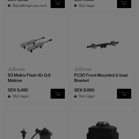
Beställningsvara, ca 4v leveranstid
Slut i lager
JLIDrone
JLIDrone
S3 Matrix Flash för DJI
FC30 Front Mounted 2-load
Matrice
Bracket
SEK 6,490
SEK 8,660
Slut i lager
Slut i lager