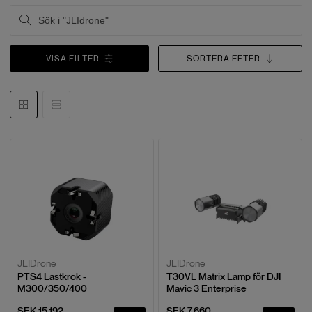
VISA FILTER
SORTERA EFTER
JLIDrone
JLIDrone
PTS4 Lastkrok -
T30VL Matrix Lamp för DJI
M300/350/400
Mavic 3 Enterprise
SEK 15,192
SEK 7,660