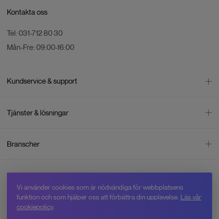
Kontakta oss
Tel:
031-712 80 30
Mån-Fre:
09:00-16:00
Kundservice & support
Kontakta oss
Tjänster & lösningar
Leverans
Betalning
Bli företagskund
Branscher
Reklamation & återköp
Företagsrådgivning
Försäljningsvillkor
Företagsfaktura
Mätning
Integritetspolicy
Inspiration
Företagsleasing
Energisektorn
Cookiepolicy
Vi använder cookies som är nödvändiga för webbplatsens
Hyr drönare
Skogsbruk
Om oss
funktion och som hjälper oss att förbättra din upplevelse.
Läs vår
Jobba hos Swedron
Service & reparation
Övervakning
cookiepolicy
.
Varför Swedron
Kurser