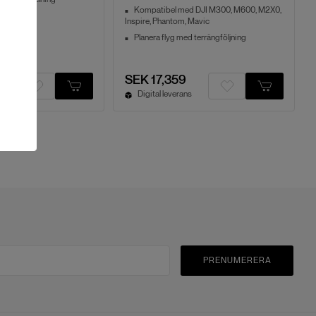
Kompatibel med DJI M300, M600, M2X0,
ildimport
Inspire, Phantom, Mavic
Planera flyg med terrängföljning
SEK 17,359
s
Digital leverans
PRENUMERERA