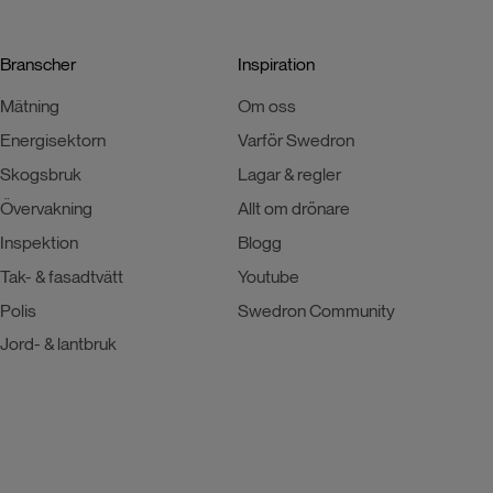
Branscher
Inspiration
Mätning
Om oss
Energisektorn
Varför Swedron
Skogsbruk
Lagar & regler
Övervakning
Allt om drönare
Inspektion
Blogg
Tak- & fasadtvätt
Youtube
Polis
Swedron Community
Jord- & lantbruk