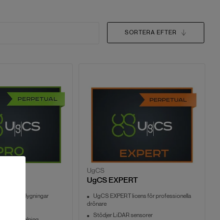
SORTERA EFTER
UgCS
UgCS EXPERT
nering av flygningar
UgCS EXPERT licens för professionella
drönare
ränssnitt
Stödjer LiDAR sensorer
metriinspelning