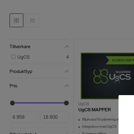
Tillverkare
UgCS
4
Produkttyp
Pris
UgCS
UgCS MAPPER
Mjukvara för planering av flygning
Integration med UgCS
Fungerar offline