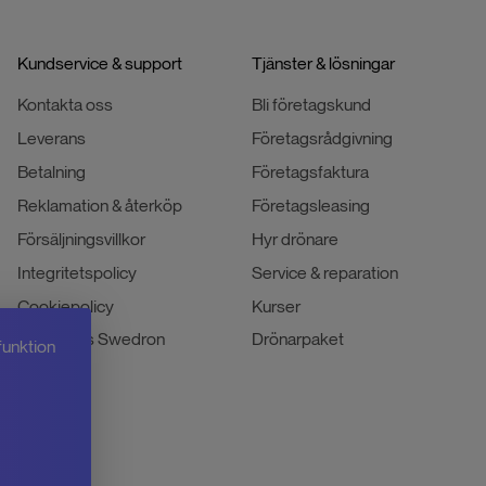
Kundservice & support
Tjänster & lösningar
Kontakta oss
Bli företagskund
Leverans
Företagsrådgivning
Betalning
Företagsfaktura
Reklamation & återköp
Företagsleasing
Försäljningsvillkor
Hyr drönare
Integritetspolicy
Service & reparation
Cookiepolicy
Kurser
Jobba hos Swedron
Drönarpaket
funktion