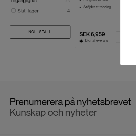
Tillgänglighet
Stöjder stitchning
Slut i lager
4
NOLLSTÄLL
SEK 6,959
Digital leverans
Prenumerera på nyhetsbrevet
Kunskap och nyheter