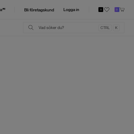
a
Logga in
Bli företagskund
0
0
CTRL
K