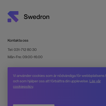
Kontakta oss
Tel:
031-712 80 30
Mån-Fre:
09:00-16:00
Vi använder cookies som är nödvändiga för webbplatsens 
och som hjälper oss att förbättra din upplevelse.
Läs vår
cookiepolicy
.