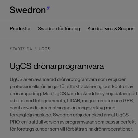
Produkter
Swedron för företag
Kundservice & Support
STARTSIDA
UGCS
UgCS drönarprogramvara
UgCS är en avancerad drönarprogramvara som erbjuder
professionella lösningar för effektiv planering och kontroll av
drönaruppdrag. Med UgCS kan du skräddarsy höjddataimport
arbeta med fotogrammetri, LIDAR, magnetometer och GPR,
samt använda areamätningsplaneringsverktyg med
terrängföljningsläge. Swedron erbjuder bland annat UgCS
PRO, en kraftfull version av programvaran som passar perfekt
för företagskunder som vill förbättra sina drönaroperationer.