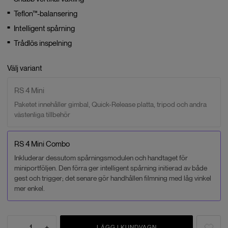
Teflon™-balansering
Intelligent spårning
Trådlös inspelning
Välj variant
RS 4 Mini
Paketet innehåller gimbal, Quick-Release platta, tripod och andra
västenliga tillbehör
RS 4 Mini Combo
Inkluderar dessutom spårningsmodulen och handtaget för
miniportföljen. Den förra ger intelligent spårning initierad av både
gest och trigger; det senare gör handhållen filmning med låg vinkel
mer enkel.
-
1
+
LÄGG I KUNDVAGN