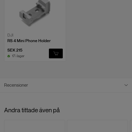
DJI
RS 4 Mini Phone Holder
SEK 215
17 i lager
Recensioner
Produktdelar
Antal
Gimbal
1
Recensioner
Andra tittade även på
RS Intelligent Tracking Module
1
5
/
5
Baserat på
1
recensioner
Quick-Release Plate
1