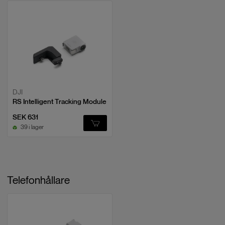
RS 4 Mini har uppgraderats till den 4:e generationens RS-
stabiliseringsalgoritm, vilket ger en överlägsen balans mellan
stabilisering och kamerarörelse. Med en max drifttid på 13 timmar och
stöd för snabbladdning, erbjuder den tillräckligt med kraft för
heldagsfilmning.
DJI RS 4 Mini är den perfekta lösningen för innehållsskapare som söker
en kompakt, lättviktig och mångsidig gimbal med avancerade funktioner
för en smidig och effektiv filmupplevelse.
DJI
RS Intelligent Tracking Module
Vad följer med i lådan
SEK 631
39 i lager
Telefonhållare