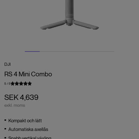
DJI
RS 4 Mini Combo
5
/
5
SEK 4,639
exkl. moms
Kompakt och lätt
Automatiska axellås
Snabb vertikal växling