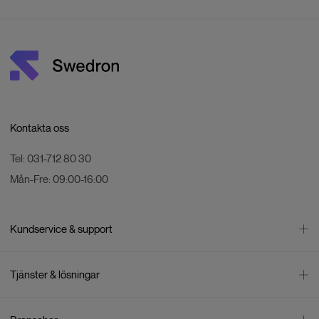
Kontakta oss
Tel:
031-712 80 30
Mån-Fre:
09:00-16:00
Kundservice & support
Kontakta oss
Tjänster & lösningar
Leverans
Betalning
Bli företagskund