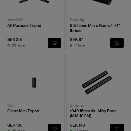
Insta360
Smallrig
All-Purpose Tripod
915 15mm Micro Rod w/ 1/4"
thread
SEK 351
SEK 87
23 i lager
7 i lager
DJI
Smallrig
Osmo Mini Tripod
1049 15mm Alu Alloy Rods
(M12-10CM)
SEK 199
SEK 143
35 i lager
24 i lager