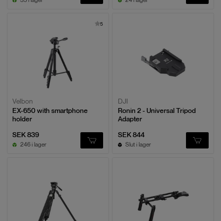
5
Velbon
DJI
EX-650 with smartphone
Ronin 2 - Universal Tripod
holder
Adapter
SEK 839
SEK 844
246 i lager
Slut i lager