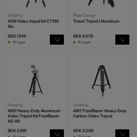
Smallrig
Peak Design
4319 Video tripod kit CT190
Travel Tripod I Aluminum
Alu
SEK 1,519
SEK 4,079
19 i lager
15 i lager
Smallrig
Smallrig
4163 Heavy-Duty Aluminium
4167 FreeBlazer Heavy-Duty
Video Tripod Kit FreeBlazer
Carbon Video Tripod
AD-80
SEK 2,159
SEK 3,039
16 i lager
13 i lager