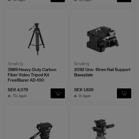
Smallrig
Smallrig
3989 Heavy-Duty Carbon
2092 Univ. 15mm Rail Support
Fiber Video Tripod Kit
Baseplate
FreeBlazer AD-100
SEK 4,079
SEK 1,839
73 i lager
9 i lager