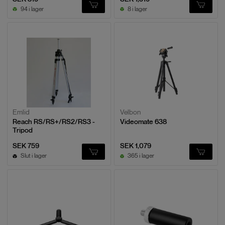
94 i lager
8 i lager
Emlid
Velbon
Reach RS/RS+/RS2/RS3 -
Videomate 638
Tripod
SEK 759
SEK 1,079
Slut i lager
365 i lager