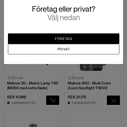
H150A Light Loudspeaker för
Matrice 30 - NIR Light T60r
DJI Matrice 400
(M350 med extra fäste)
Företag eller privat?
SEK 12,820
SEK 12,820
Välj nedan
Leveranstid 1-2 v.
Leveranstid 1-2 v.
FÖRETAG
PRIVAT
JLIDrone
JLIDrone
Matrice 30 - Matrix Lamp T60
Matrice 400 - Multi Color
(M350 med extra fäste)
Zoom Spotlight T90V2
SEK 11,996
SEK 21,176
Leveranstid 1-2 v.
Leveranstid 1-2 v.