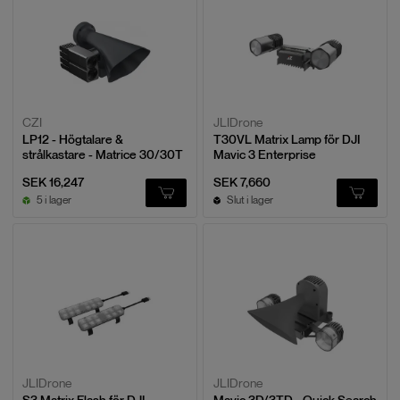
CZI
JLIDrone
LP12 - Högtalare &
T30VL Matrix Lamp för DJI
strålkastare - Matrice 30/30T
Mavic 3 Enterprise
SEK 16,247
SEK 7,660
5 i lager
Slut i lager
JLIDrone
JLIDrone