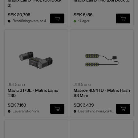
Matrix Lamp T40L (DJI Dock
Matrix Lamp T40 (DJI Dock 3)
3)
SEK 20,796
SEK 6,156
Beställningsvara, ca 4v leveranstid
1 i lager
JLIDrone
JLIDrone
Mavic 3T/3E - Matrix Lamp
Matrice 4D/4TD - Matrix Flash
T30
S3 Mini
SEK 7,160
SEK 3,439
Leveranstid 1-2 v.
Beställningsvara, ca 4v leveranstid