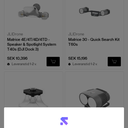
JLIDrone
JLIDrone
Matrice 4E/4T/4D/4TD -
Matrice 30 - Quick Search Kit
Speaker & Spotlight System
T60s
T40s (DJI Dock 3)
SEK 10,396
SEK 15,196
Leveranstid 1-2 v.
Leveranstid 1-2 v.
JLIDrone
JLIDrone