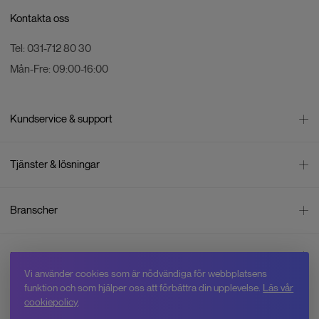
Kontakta oss
Tel:
031-712 80 30
Mån-Fre:
09:00-16:00
Kundservice & support
Kontakta oss
Tjänster & lösningar
Leverans
Betalning
Bli företagskund
Branscher
Reklamation & återköp
Företagsrådgivning
Försäljningsvillkor
Företagsfaktura
Mätning
Integritetspolicy
Inspiration
Företagsleasing
Energisektorn
Cookiepolicy
Vi använder cookies som är nödvändiga för webbplatsens
Hyr drönare
Skogsbruk
Om oss
funktion och som hjälper oss att förbättra din upplevelse.
Läs vår
Jobba hos Swedron
Service & reparation
Övervakning
cookiepolicy
.
Varför Swedron
Kurser