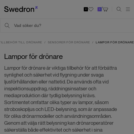
0
0
TILLBEHÖR TILL DRÖNARE
SENSORER FÖR DRÖNARE
LAMPOR FÖR DRÖNARE
Lampor för drönare
Lampor för drönare är viktiga tillbehör för att förbättra
synlighet och säkerhet vid flygning under svaga
ljusförhållanden eller nattetid. De används ofta vid
inspektionsuppdrag, räddningsinsatser och
mediaproduktion där tydlig belysning krävs.
Sortimentet omfattar olika typer av lampor, såsom
stroboskopljus och LED-belysning, som är anpassade
för olika drönarmodeller och användningsområden.
Genom att välja rätt belysning kan drönaroperatörer
säkerställa både effektivitet och säkerhet i sina