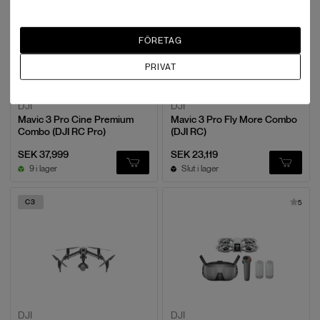
FÖRETAG
PRIVAT
DJI
DJI
Mavic 3 Pro Cine Premium
Mavic 3 Pro Fly More Combo
Combo (DJI RC Pro)
(DJI RC)
SEK 37,999
SEK 23,119
9 i lager
Slut i lager
C3
5
DJI
DJI