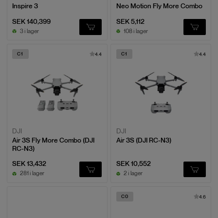
Inspire 3
Neo Motion Fly More Combo
SEK 140,399
SEK 5,112
3 i lager
108 i lager
C1
C1
4.4
4.4
DJI
DJI
Air 3S Fly More Combo (DJI
Air 3S (DJI RC-N3)
RC-N3)
SEK 13,432
SEK 10,552
281 i lager
2 i lager
C0
4.6