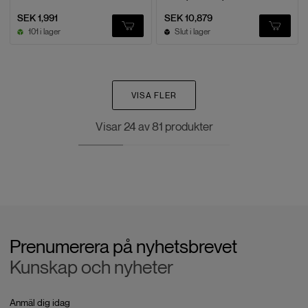
SEK 1,991
SEK 10,879
101 i lager
Slut i lager
VISA FLER
Visar
24
av
81
produkter
Prenumerera på nyhetsbrevet
Kunskap och nyheter
Anmäl dig idag