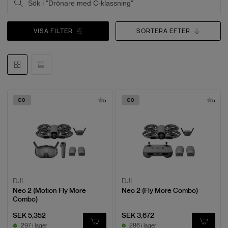
VISA FILTER
SORTERA EFTER
C0
C0
5
5
DJI
DJI
Neo 2 (Motion Fly More
Neo 2 (Fly More Combo)
Combo)
SEK 5,352
SEK 3,672
297 i lager
286 i lager