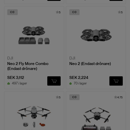
C0
C0
5
5
DJI
DJI
Neo 2 Fly More Combo
Neo 2 (Endast drönare)
(Endast drönare)
SEK 3,112
SEK 2,224
497 i lager
70 i lager
C0
5
4.75