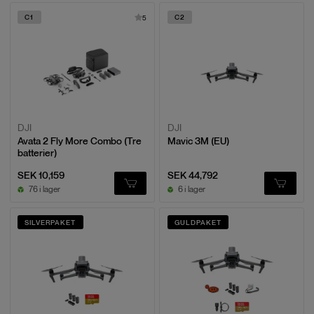
C1
C2
5
DJI
DJI
Avata 2 Fly More Combo (Tre
Mavic 3M (EU)
batterier)
SEK 10,159
SEK 44,792
76 i lager
6 i lager
SILVERPAKET
GULDPAKET