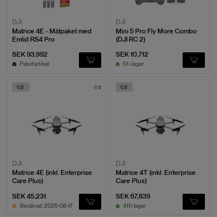
DJI
DJI
Matrice 4E - Mätpaket med
Mini 5 Pro Fly More Combo
Emlid RS4 Pro
(DJI RC 2)
SEK 93,992
SEK 10,712
Paketartikel
51 i lager
C2
C2
5
DJI
DJI
Matrice 4E (inkl. Enterprise
Matrice 4T (inkl. Enterprise
Care Plus)
Care Plus)
SEK 45,231
SEK 67,839
Beräknat: 2026-08-17
411 i lager