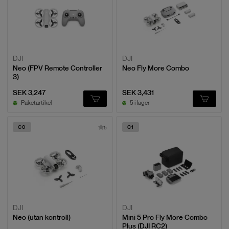
DJI
DJI
Neo (FPV Remote Controller
Neo Fly More Combo
3)
SEK 3,247
SEK 3,431
Paketartikel
5 i lager
C0
C1
5
DJI
DJI
Neo (utan kontroll)
Mini 5 Pro Fly More Combo
Plus (DJI RC2)