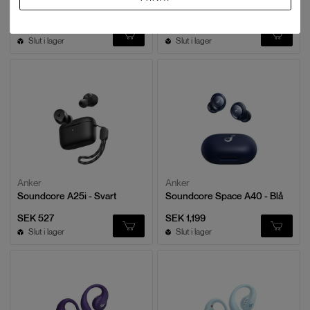
Soundcore P40i - Svart
Soundcore R50i - Blå
SEK 876
SEK 527
Slut i lager
Slut i lager
Anker
Anker
Soundcore A25i - Svart
Soundcore Space A40 - Blå
SEK 527
SEK 1,199
Slut i lager
Slut i lager