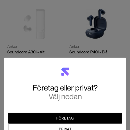
Anker
Anker
Soundcore A30i - Vit
Soundcore P40i - Blå
SEK 744
SEK 876
Slut i lager
Slut i lager
Företag eller privat?
Välj nedan
FÖRETAG
Anker
Anker
PRIVAT