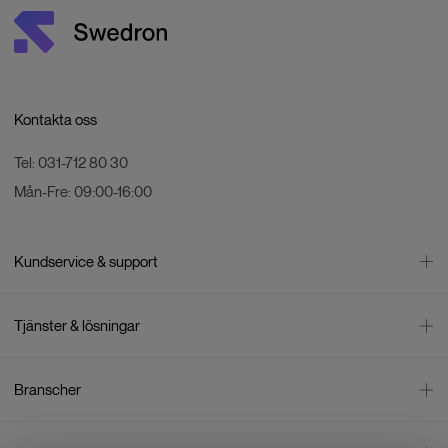
Kontakta oss
Tel:
031-712 80 30
Mån-Fre:
09:00-16:00
Kundservice & support
Kontakta oss
Tjänster & lösningar
Leverans
Betalning
Bli företagskund
Branscher
Reklamation & återköp
Företagsrådgivning
Försäljningsvillkor
Företagsfaktura
Mätning
Integritetspolicy