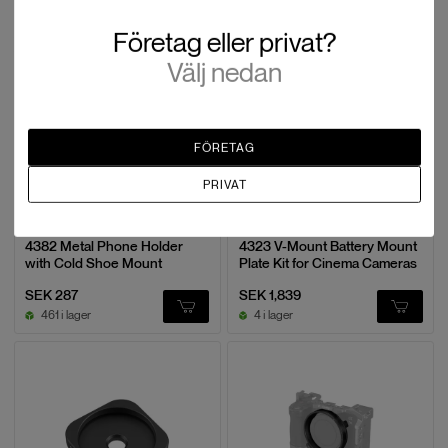
SEK 399
SEK 287
9 i lager
5 i lager
Företag eller privat?
Välj nedan
FÖRETAG
PRIVAT
Smallrig
Smallrig
4382 Metal Phone Holder
4323 V-Mount Battery Mount
with Cold Shoe Mount
Plate Kit for Cinema Cameras
SEK 287
SEK 1,839
461 i lager
4 i lager