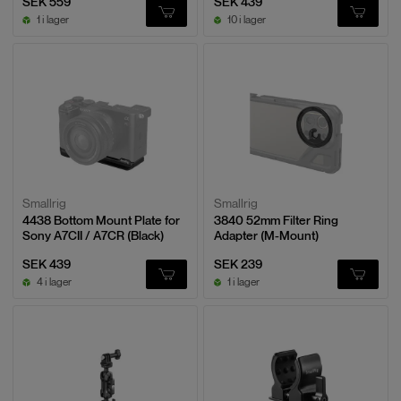
SEK 559
SEK 439
1 i lager
10 i lager
Smallrig
Smallrig
4438 Bottom Mount Plate for
3840 52mm Filter Ring
Sony A7CII / A7CR (Black)
Adapter (M-Mount)
SEK 439
SEK 239
4 i lager
1 i lager