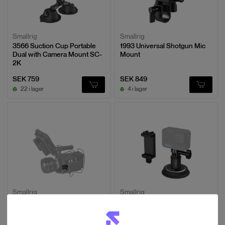
Smallrig
Smallrig
3566 Suction Cup Portable
1993 Universal Shotgun Mic
Dual with Camera Mount SC-
Mount
2K
SEK 759
SEK 849
22 i lager
4 i lager
Smallrig
Smallrig
4360 Mini L-Shaped Mount
4347 Suction Cup Mounting
Plate Kit
Support for Action Cameras