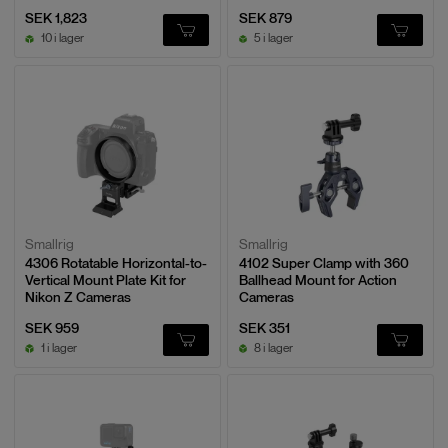
SEK 1,823
SEK 879
10 i lager
5 i lager
Smallrig
Smallrig
4306 Rotatable Horizontal-to-
4102 Super Clamp with 360
Vertical Mount Plate Kit for
Ballhead Mount for Action
Nikon Z Cameras
Cameras
SEK 959
SEK 351
1 i lager
8 i lager