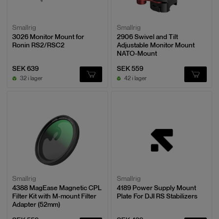
Smallrig
Smallrig
3026 Monitor Mount for
2906 Swivel and Tilt
Ronin RS2/RSC2
Adjustable Monitor Mount
NATO-Mount
SEK 639
SEK 559
32 i lager
42 i lager
Smallrig
Smallrig
4388 MagEase Magnetic CPL
4189 Power Supply Mount
Filter Kit with M-mount Filter
Plate For DJI RS Stabilizers
Adapter (52mm)