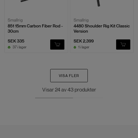
Smallrig
Smallrig
851 15mm Carbon Fiber Rod -
4480 Shoulder Rig Kit Classic
30cm
Version
SEK 335
SEK 2,399
37 i lager
1 i lager
VISA FLER
Visar
24
av
43
produkter