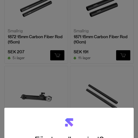
Smallrig
Smallrig
1872 15mm Carbon Fiber Rod
1871 15mm Carbon Fiber Rod
(15cm)
(10cm)
SEK 207
SEK 191
5 i lager
11 i lager
Smallrig
Smallrig
1870 Extension Arm with Arri
1690 15mm Carbon Fiber Rod
Rosette
(22.5cm)