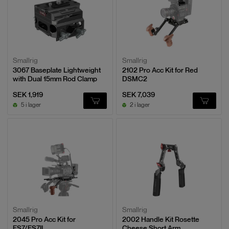
Smallrig
Smallrig
3067 Baseplate Lightweight
2102 Pro Acc Kit for Red
with Dual 15mm Rod Clamp
DSMC2
SEK 1,919
SEK 7,039
5 i lager
2 i lager
Smallrig
Smallrig
2045 Pro Acc Kit for
2002 Handle Kit Rosette
FS7/FS7II
Cheese Short Arm