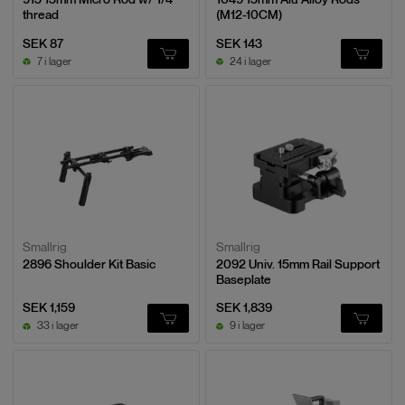
thread
(M12-10CM)
SEK 87
SEK 143
7 i lager
24 i lager
Smallrig
Smallrig
2896 Shoulder Kit Basic
2092 Univ. 15mm Rail Support
Baseplate
SEK 1,159
SEK 1,839
33 i lager
9 i lager