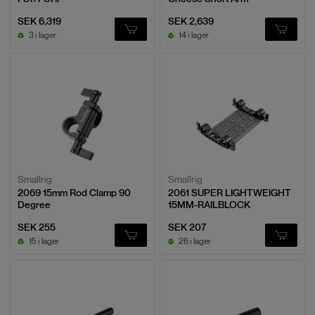
SEK 6,319
SEK 2,639
3 i lager
14 i lager
Smallrig
Smallrig
2069 15mm Rod Clamp 90
2061 SUPER LIGHTWEIGHT
Degree
15MM-RAILBLOCK
SEK 255
SEK 207
15 i lager
26 i lager