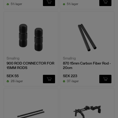
51 i lager
51 i lager
Smallrig
Smallrig
900 ROD CONNECTOR FOR
870 15mm Carbon Fiber Rod -
15MM RODS
20cm
SEK 55
SEK 223
28 i lager
37 i lager