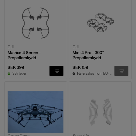
DJI
DJI
Matrice 4 Serien -
Mini 4 Pro - 360°
Propellerskydd
Propellerskydd
SEK 399
SEK 159
33 i lager
Får ej säljas inom EU (överstiger 249g)
Drone Cage
Sunnylife