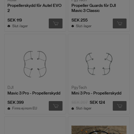
Propellerskydd för Autel EVO
Propeller Guards för DJI
2
Mavic 3 Classic
SEK 119
SEK 255
Slut i lager
Slut i lager
DJI
PgyTech
Mavic 3 Pro - Propellerskydd
Mini 3 Pro - Propellerskydd
SEK 399
SEK 207
SEK 124
Finns ej inom EU
Slut i lager