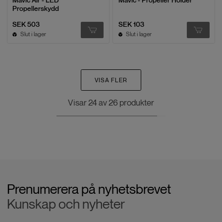
Mavic Air - LED
Mavic - Propeller Holder
Propellerskydd
SEK 503
SEK 103
Slut i lager
Slut i lager
VISA FLER
Visar
24
av
26
produkter
Prenumerera på nyhetsbrevet
Kunskap och nyheter