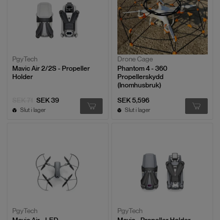
PgyTech
Drone Cage
Mavic Air 2/2S - Propeller
Phantom 4 - 360
Holder
Propellerskydd
(Inomhusbruk)
SEK 71
SEK 39
SEK 5,596
Slut i lager
Slut i lager
PgyTech
PgyTech