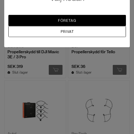
FÖRETAG
PRIVAT
Sunnylife
DJI
Propellerskydd till DJI Mavic
Propellerskydd för Tello
3E / 3 Pro
SEK 319
SEK 36
Slut i lager
Slut i lager
Autel
PgyTech