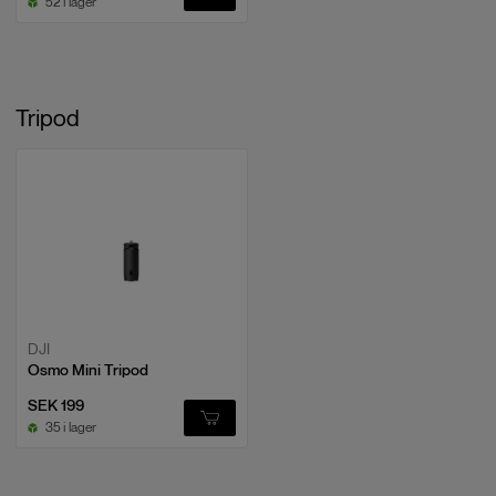
52 i lager
DJI
Tripod
Osmo Pocket 3 Magnetic ND Filters Set
EAN:
6941565969750
DJI
Osmo Pocket 3 Expansion Adapter
EAN:
6941565969897
DJI
Osmo Mini Tripod
DJI
SEK 199
Osmo Pocket 3 Carrying Bag
35 i lager
EAN:
6941565969699