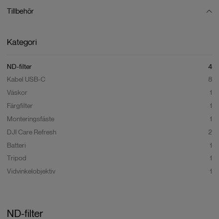
Tillbehör
DJI Osmo Pocket 3: För rörliga ögonblick
DJI Osmo Pocket 3 är en kraftfull fickgimbal-kamera utrustad med en 1-
Kategori
tums CMOS-sensor som ger detaljrika bilder och filmer. Med en 2-
tums roterbar pekskärm och snabbfokus över hela pixlarna kan du
enkelt växla mellan horisontell och vertikal visning för ökad medvetenhet
ND-filter
4
och kontroll. 4K/120fps, treaxlig mekanisk stabilisering och intelligenta
Kabel USB-C
8
funktioner gör Pocket 3 redo för alla rörliga ögonblick.
Väskor
1
Färgfilter
1
Monteringsfäste
1
DJI Care Refresh
2
Batteri
1
Tripod
1
Vidvinkelobjektiv
1
ND-filter