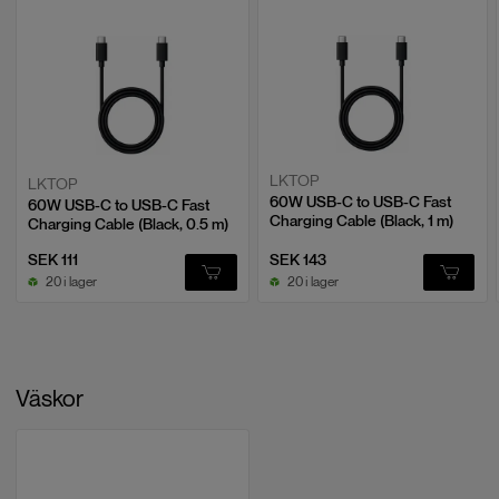
ögonblick i slow motion.
LKTOP
LKTOP
60W USB-C to USB-C Fast
60W USB-C to USB-C Fast
Charging Cable (Black, 1 m)
Charging Cable (Black, 0.5 m)
SEK 111
SEK 143
20 i lager
20 i lager
Naturliga hudtoner och glamour-effekter
Väskor
Osmo Pocket 3 ger dig möjligheten att alltid se ditt bästa med naturliga
hudtoner och personliga skönhetsalternativ genom Glamour Effects
2.0.