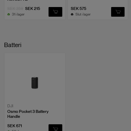
DJI
Osmo Pocket 3 Black Mist Filter
SEK 359
SEK 215
SEK 575
EAN:
6941565969767
31 i lager
Slut i lager
DJI
Batteri
Osmo Pocket 3 Wide-Angle Lens
EAN:
6941565969842
DJI
Osmo Mini Tripod
EAN:
6941565969811
DJI
Osmo Pocket 3 Battery
Handle
DJI
Osmo Pocket 3 Battery Handle
SEK 671
EAN:
6941565969835