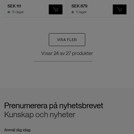
SEK 111
SEK 879
5 i lager
1 i lager
VISA FLER
Visar
24
av
27
produkter
Prenumerera på nyhetsbrevet
Kunskap och nyheter
Anmäl dig idag