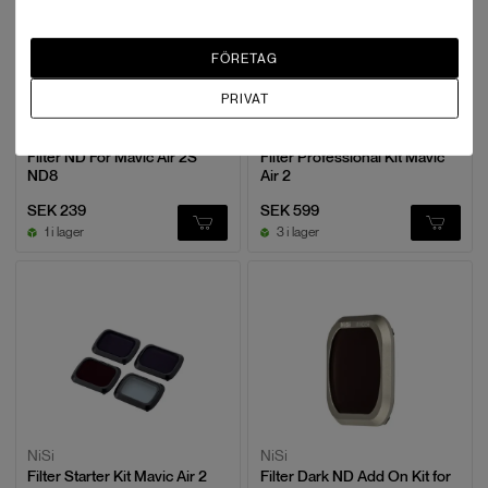
FÖRETAG
PRIVAT
NiSi
NiSi
Filter ND For Mavic Air 2S
Filter Professional Kit Mavic
ND8
Air 2
SEK 239
SEK 599
1 i lager
3 i lager
NiSi
NiSi
Filter Starter Kit Mavic Air 2
Filter Dark ND Add On Kit for