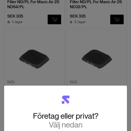
Filter ND/PL For Mavic Air 2S
Filter ND/PL For Mavic Air 2S
ND64/PL
ND32/PL
SEK 335
SEK 335
1 i lager
3 i lager
NiSi
NiSi
Filter ND For Mavic Air 2S
Filter ND For Mavic Air 2S
ND64
ND32
SEK 239
SEK 239
6 i lager
2 i lager
Företag eller privat?
Välj nedan