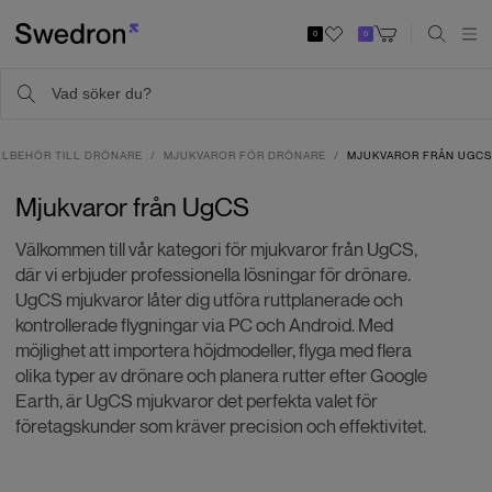
0
0
LLBEHÖR TILL DRÖNARE
MJUKVAROR FÖR DRÖNARE
MJUKVAROR FRÅN UGCS
Mjukvaror från UgCS
Välkommen till vår kategori för mjukvaror från UgCS,
där vi erbjuder professionella lösningar för drönare.
UgCS mjukvaror låter dig utföra ruttplanerade och
kontrollerade flygningar via PC och Android. Med
möjlighet att importera höjdmodeller, flyga med flera
olika typer av drönare och planera rutter efter Google
Earth, är UgCS mjukvaror det perfekta valet för
företagskunder som kräver precision och effektivitet.