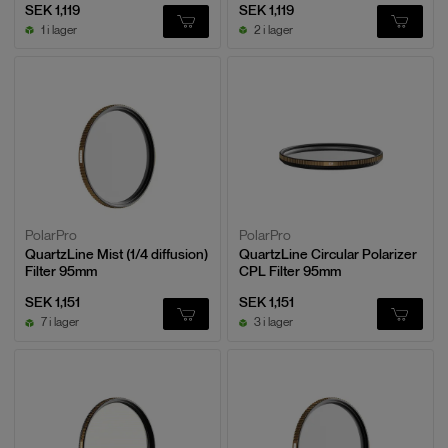
SEK 1,119
SEK 1,119
1 i lager
2 i lager
PolarPro
PolarPro
QuartzLine Mist (1/4 diffusion)
QuartzLine Circular Polarizer
Filter 95mm
CPL Filter 95mm
SEK 1,151
SEK 1,151
7 i lager
3 i lager