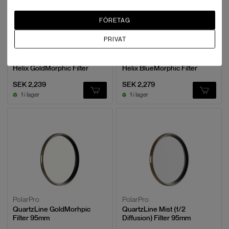
FÖRETAG
PRIVAT
PolarPro
PolarPro
Helix GoldMorphic Filter
Helix BlueMorphic Filter
SEK 2,239
SEK 2,279
1 i lager
1 i lager
PolarPro
PolarPro
QuartzLine GoldMorhpic
QuartzLine Mist (1/2
Filter 95mm
Diffusion) Filter 95mm