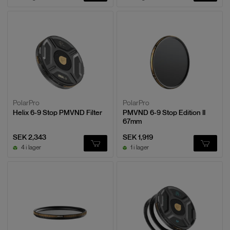
PolarPro
PolarPro
Helix 6-9 Stop PMVND Filter
PMVND 6-9 Stop Edition II
67mm
SEK 2,343
SEK 1,919
4 i lager
1 i lager