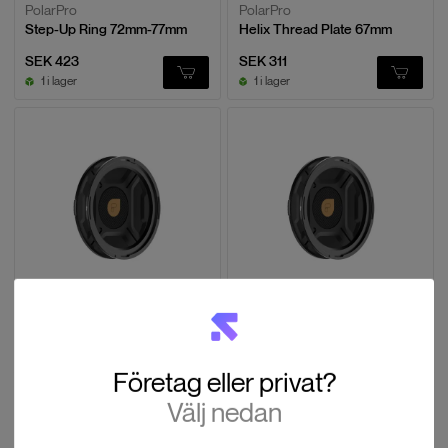
PolarPro
PolarPro
Step-Up Ring 72mm-77mm
Helix Thread Plate 67mm
SEK 423
SEK 311
1 i lager
1 i lager
PolarPro
PolarPro
Helix Thread Plate 82mm
Helix Thread Plate 72mm
SEK 319
SEK 303
4 i lager
6 i lager
Företag eller privat?
Välj nedan