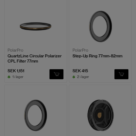
PolarPro
PolarPro
QuartzLine Circular Polarizer
Step-Up Ring 77mm-82mm
CPL Filter 77mm
SEK 1,151
SEK 415
1 i lager
2 i lager