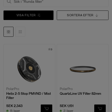
VISA FILTER
SORTERA EFTER
3
PolarPro
PolarPro
Helix 2-5 Stop PMVND / Mist
QuartzLine UV Filter 82mm
Filter
SEK 2,343
SEK 1,151
8 i lager
2 i lager