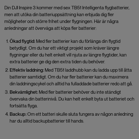
Din DJI Inspire 3 kommer med sex TB51 Intelligenta flygbatterier,
men att utöka din batteriuppsättning kan erbjuda dig fler
möjligheter och större frihet under flygningen. Här är några
anledningar att överväga att köpa fler batterier:
Ökad flygtid:
Med fler batterier kan du förlänga din flygtid
betydligt. Om du har ett viktigt projekt som kräver längre
flygningar eller du helt enkelt vill njuta av längre flygtider, kan
extra batterier ge dig den extra tiden du behöver.
Effektiv laddning:
Med TB51 laddhubb kan du ladda upp till åtta
batterier samtidigt. Om du har fler batterier kan du maximera
din laddningscykel och alltid ha fulladdade batterier redo att gå.
Bekvämlighet:
Med fler batterier behöver du inte ständigt
övervaka din batterinivå. Du kan helt enkelt byta ut batteriet och
fortsätta flyga.
Backup:
Om ett batteri skulle sluta fungera av någon anledning
har du alltid backupbatterier till hands.