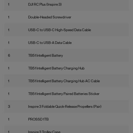
1
DJI RC Plus (Inspire 3)
1
Double-Headed Screwdriver
1
USB-C to USB-C High-Speed Data Cable
1
USB-C to USB-A Data Cable
6
TB51 Intelligent Battery
1
TB51 Intelligent Battery Charging Hub
1
TB51 Intelligent Battery Charging Hub AC Cable
1
TB51 Intelligent Battery Paired Batteries Sticker
3
Inspire 3 Foldable Quick-Release Propellers (Pair)
1
PROSSD 1TB
1
Inspire 3 Trolley Case