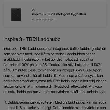
DJI
Inspire 3 - TB51 intelligent flygbatteri
EAN:
6941565956002
Inspire 3 - TB51 Laddhubb
Inspire 3 - TB51 Laddhubb är en integrerad batteriladdningsstation
som har plats med upp till åtta batterier. Laddhubben har en
snabbladdningsfunktion, vilket gör det möjligt att ladda två
batterier till 90% på bara 35 minuter, eller åtta batterier till 100%
på 160 minuter. Dessutom har den en inbyggd 65W USB-C-port
som kan användas för att ladda RC Plus. Inspire 3s trolleyväskan
har utformats för att rymma två TB51 laddhubbar, vilket erbjuder en
viktig möjlighet att maximera din flygtid och effektivitet. Att köpa
en extra laddhubb kan vara en spelväxlare av följande anledningar:
Dubbla laddningskapaciteten:
Med två laddhubbar kan du ladda
upp till 16 batterier samtidigt. Detta innebär mindre väntetid och