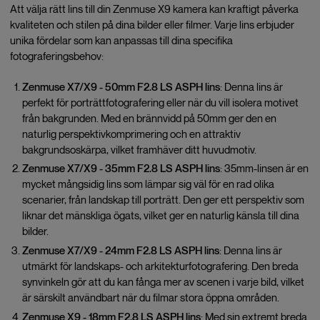
Att välja rätt lins till din Zenmuse X9 kamera kan kraftigt påverka
kvaliteten och stilen på dina bilder eller filmer. Varje lins erbjuder
unika fördelar som kan anpassas till dina specifika
fotograferingsbehov:
Zenmuse X7/X9 - 50mm F2.8 LS ASPH lins
: Denna lins är
perfekt för porträttfotografering eller när du vill isolera motivet
från bakgrunden. Med en brännvidd på 50mm ger den en
naturlig perspektivkomprimering och en attraktiv
bakgrundsoskärpa, vilket framhäver ditt huvudmotiv.
Zenmuse X7/X9 - 35mm F2.8 LS ASPH lins
: 35mm-linsen är en
mycket mångsidig lins som lämpar sig väl för en rad olika
scenarier, från landskap till porträtt. Den ger ett perspektiv som
liknar det mänskliga ögats, vilket ger en naturlig känsla till dina
bilder.
Zenmuse X7/X9 - 24mm F2.8 LS ASPH lins
: Denna lins är
utmärkt för landskaps- och arkitekturfotografering. Den breda
synvinkeln gör att du kan fånga mer av scenen i varje bild, vilket
är särskilt användbart när du filmar stora öppna områden.
Zenmuse X9 - 18mm F2.8 LS ASPH lins
: Med sin extremt breda