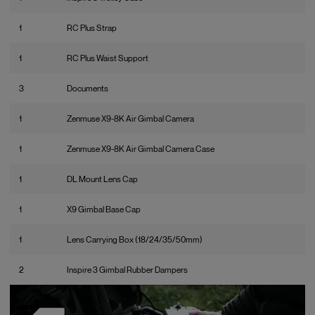
1
RC Plus Strap
1
RC Plus Waist Support
3
Documents
1
Zenmuse X9-8K Air Gimbal Camera
1
Zenmuse X9-8K Air Gimbal Camera Case
1
DL Mount Lens Cap
1
X9 Gimbal Base Cap
1
Lens Carrying Box (18/24/35/50mm)
2
Inspire 3 Gimbal Rubber Dampers