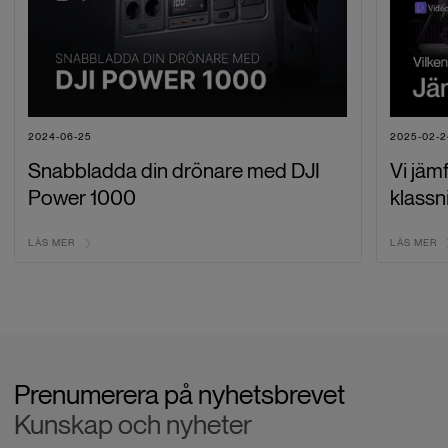
2024-06-25
2025-02-2
Snabbladda din drönare med DJI
Vi jäm
Power 1000
klassn
LÄS MER
LÄS MER
Prenumerera på nyhetsbrevet
Kunskap och nyheter