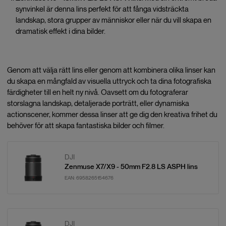
synvinkel är denna lins perfekt för att fånga vidsträckta
landskap, stora grupper av människor eller när du vill skapa en
dramatisk effekt i dina bilder.
Genom att välja rätt lins eller genom att kombinera olika linser kan
du skapa en mångfald av visuella uttryck och ta dina fotografiska
färdigheter till en helt ny nivå. Oavsett om du fotograferar
storslagna landskap, detaljerade porträtt, eller dynamiska
actionscener, kommer dessa linser att ge dig den kreativa frihet du
behöver för att skapa fantastiska bilder och filmer.
DJI
Zenmuse X7/X9 - 50mm F2.8 LS ASPH lins
EAN:
6958265154676
DJI