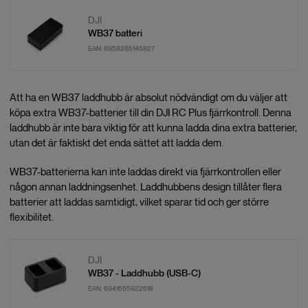
DJI
WB37 batteri
EAN:
6958265145827
Att ha en WB37 laddhubb är absolut nödvändigt om du väljer att
köpa extra WB37-batterier till din DJI RC Plus fjärrkontroll. Denna
laddhubb är inte bara viktig för att kunna ladda dina extra batterier,
utan det är faktiskt det enda sättet att ladda dem.
WB37-batterierna kan inte laddas direkt via fjärrkontrollen eller
någon annan laddningsenhet. Laddhubbens design tillåter flera
batterier att laddas samtidigt, vilket sparar tid och ger större
flexibilitet.
DJI
WB37 - Laddhubb (USB-C)
EAN:
6941565922618