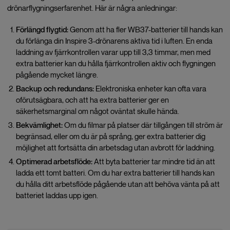
drönarflygningserfarenhet. Här är några anledningar:
Förlängd flygtid:
Genom att ha fler WB37-batterier till hands kan
du förlänga din Inspire 3-drönarens aktiva tid i luften. En enda
laddning av fjärrkontrollen varar upp till 3,3 timmar, men med
extra batterier kan du hålla fjärrkontrollen aktiv och flygningen
pågående mycket längre.
Backup och redundans:
Elektroniska enheter kan ofta vara
oförutsägbara, och att ha extra batterier ger en
säkerhetsmarginal om något oväntat skulle hända.
Bekvämlighet:
Om du filmar på platser där tillgången till ström är
begränsad, eller om du är på språng, ger extra batterier dig
möjlighet att fortsätta din arbetsdag utan avbrott för laddning.
Optimerad arbetsflöde:
Att byta batterier tar mindre tid än att
ladda ett tomt batteri. Om du har extra batterier till hands kan
du hålla ditt arbetsflöde pågående utan att behöva vänta på att
batteriet laddas upp igen.