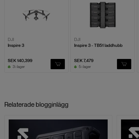
DJI
DJI
Inspire 3
Inspire 3 - TB51 laddhubb
SEK 140,399
SEK 7,479
3 i lager
5 i lager
Relaterade blogginlägg