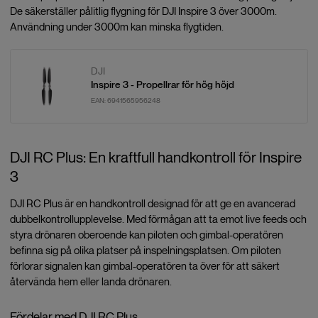
De säkerställer pålitlig flygning för DJI Inspire 3 över 3000m.
Användning under 3000m kan minska flygtiden.
DJI
Inspire 3 - Propellrar för hög höjd
EAN:
6941565956248
DJI RC Plus: En kraftfull handkontroll för Inspire
3
DJI RC Plus är en handkontroll designad för att ge en avancerad
dubbelkontrollupplevelse. Med förmågan att ta emot live feeds och
styra drönaren oberoende kan piloten och gimbal-operatören
befinna sig på olika platser på inspelningsplatsen. Om piloten
förlorar signalen kan gimbal-operatören ta över för att säkert
återvända hem eller landa drönaren.
Fördelar med DJI RC Plus