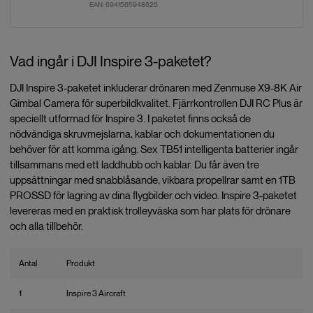
EAN:
6941565948625
Vad ingår i DJI Inspire 3-paketet?
DJI Inspire 3-paketet inkluderar drönaren med Zenmuse X9-8K Air
Gimbal Camera för superbildkvalitet. Fjärrkontrollen DJI RC Plus är
speciellt utformad för Inspire 3. I paketet finns också de
nödvändiga skruvmejslarna, kablar och dokumentationen du
behöver för att komma igång. Sex TB51 intelligenta batterier ingår
tillsammans med ett laddhubb och kablar. Du får även tre
uppsättningar med snabblåsande, vikbara propellrar samt en 1TB
PROSSD för lagring av dina flygbilder och video. Inspire 3-paketet
levereras med en praktisk trolleyväska som har plats för drönare
och alla tillbehör.
Antal
Produkt
1
Inspire 3 Aircraft