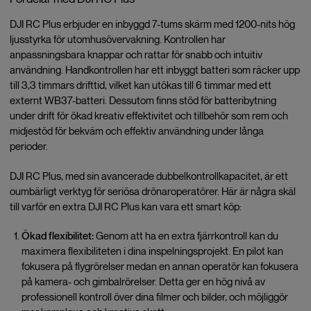
DJI RC Plus erbjuder en inbyggd 7-tums skärm med 1200-nits hög
ljusstyrka för utomhusövervakning. Kontrollen har
anpassningsbara knappar och rattar för snabb och intuitiv
användning. Handkontrollen har ett inbyggt batteri som räcker upp
till 3,3 timmars drifttid, vilket kan utökas till 6 timmar med ett
externt WB37-batteri. Dessutom finns stöd för batteribytning
under drift för ökad kreativ effektivitet och tillbehör som rem och
midjestöd för bekväm och effektiv användning under långa
perioder.
DJI RC Plus, med sin avancerade dubbelkontrollkapacitet, är ett
oumbärligt verktyg för seriösa drönaroperatörer. Här är några skäl
till varför en extra DJI RC Plus kan vara ett smart köp:
Ökad flexibilitet:
Genom att ha en extra fjärrkontroll kan du
maximera flexibiliteten i dina inspelningsprojekt. En pilot kan
fokusera på flygrörelser medan en annan operatör kan fokusera
på kamera- och gimbalrörelser. Detta ger en hög nivå av
professionell kontroll över dina filmer och bilder, och möjliggör