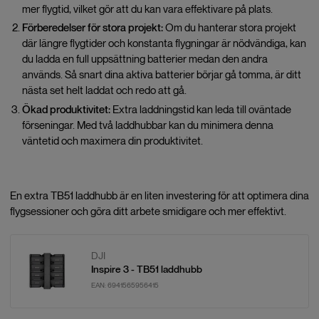
mer flygtid, vilket gör att du kan vara effektivare på plats.
Förberedelser för stora projekt:
Om du hanterar stora projekt
där längre flygtider och konstanta flygningar är nödvändiga, kan
du ladda en full uppsättning batterier medan den andra
används. Så snart dina aktiva batterier börjar gå tomma, är ditt
nästa set helt laddat och redo att gå.
Ökad produktivitet:
Extra laddningstid kan leda till oväntade
förseningar. Med två laddhubbar kan du minimera denna
väntetid och maximera din produktivitet.
En extra TB51 laddhubb är en liten investering för att optimera dina
flygsessioner och göra ditt arbete smidigare och mer effektivt.
DJI
Inspire 3 - TB51 laddhubb
EAN:
6941565956415