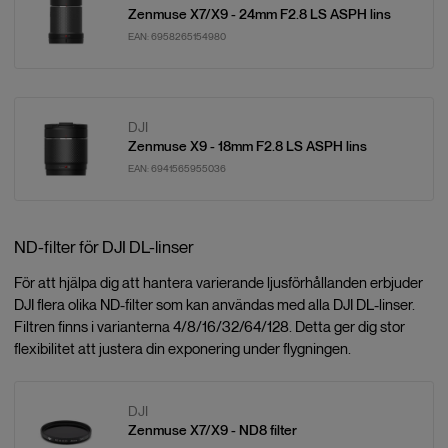
Zenmuse X7/X9 - 24mm F2.8 LS ASPH lins
EAN:
6958265154980
DJI
Zenmuse X9 - 18mm F2.8 LS ASPH lins
EAN:
6941565955036
ND-filter för DJI DL-linser
För att hjälpa dig att hantera varierande ljusförhållanden erbjuder
DJI flera olika ND-filter som kan användas med alla DJI DL-linser.
Filtren finns i varianterna 4/8/16/32/64/128. Detta ger dig stor
flexibilitet att justera din exponering under flygningen.
DJI
Zenmuse X7/X9 - ND8 filter