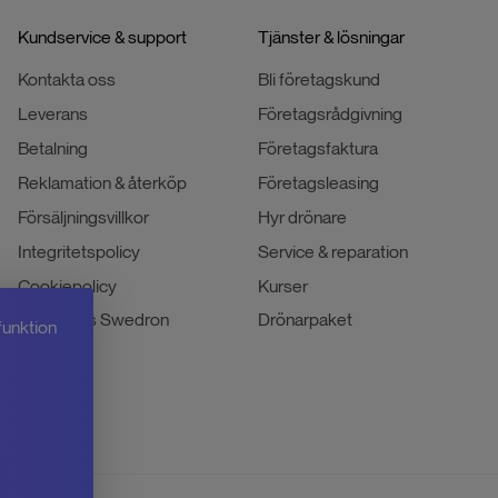
Kundservice & support
Tjänster & lösningar
Kontakta oss
Bli företagskund
Leverans
Företagsrådgivning
Betalning
Företagsfaktura
Reklamation & återköp
Företagsleasing
Försäljningsvillkor
Hyr drönare
Integritetspolicy
Service & reparation
Cookiepolicy
Kurser
Jobba hos Swedron
Drönarpaket
funktion