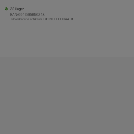
32 i lager
EAN:
6941565956248
Tillverkarens artikelnr: CP.IN.00000044.01
32 i lager