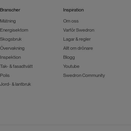
Branscher
Inspiration
Mätning
Om oss
Energisektorn
Varför Swedron
Skogsbruk
Lagar & regler
Övervakning
Allt om drönare
Inspektion
Blogg
Tak- & fasadtvätt
Youtube
Polis
Swedron Community
Jord- & lantbruk