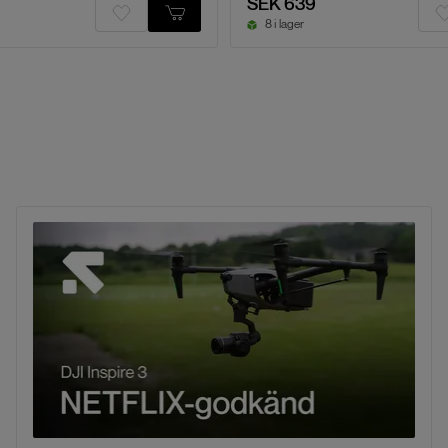
SEK 639
8 i lager