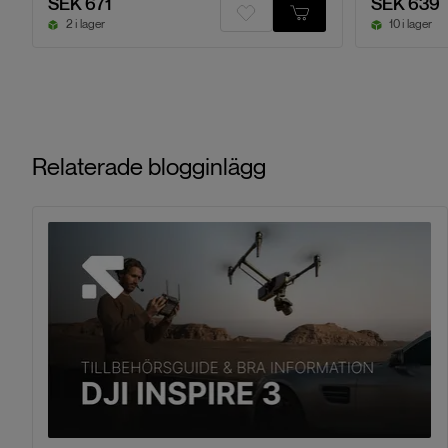
SEK 671
SEK 639
2 i lager
10 i lager
Relaterade blogginlägg