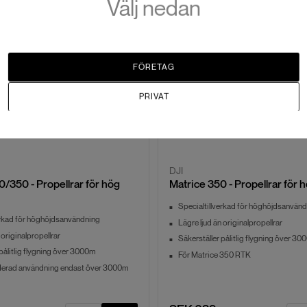
Välj nedan
FÖRETAG
PRIVAT
DJI
0/350 - Propellrar för hög
Matrice 350 - Propellrar för 
Specialtillverkad för höghöjdsanvän
erkad för höghöjdsanvändning
Lägre ljud än originalpropellrar
 originalpropellrar
Säkerställer pålitlig flygning över 3
 pålitlig flygning över 3000m
För Matrice 350 RTK
rad användning endast över 3000m