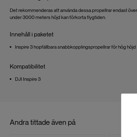
Det rekommenderas att använda dessa propellrar endast öve
under 3000 meters höjd kan förkorta flygtiden.
Innehåll i paketet
Inspire 3 hopfällbara snabbkopplingspropellrar för hög höjd 
Kompatibilitet
DJI Inspire 3
Andra tittade även på