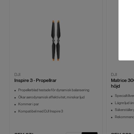
DJI
DJI
Inspire 3 - Propellrar
Matrice 30
höjd
Propellerblad testade för dynamisk balansering
Specialtillv
Ökar aerodynamisk effektivitet, minskar ljud
Lägre ljud än
Kommer i par
Säkerställer
Kompatibel med DJI Inspire 3
Rekommende