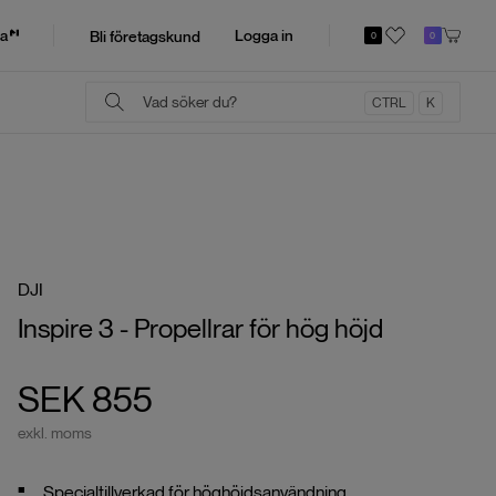
a
Logga in
Bli företagskund
0
0
CTRL
K
DJI
Inspire 3 - Propellrar för hög höjd
SEK 855
exkl. moms
Specialtillverkad för höghöjdsanvändning