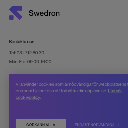
Kontakta oss
Tel:
031-712 80 30
Mån-Fre:
09:00-16:00
Vi använder cookies som är nödvändiga för webbplatsens 
och som hjälper oss att förbättra din upplevelse.
Läs vår
cookiepolicy
.
GODKÄNN ALLA
ENDAST NÖDVÄNDIGA