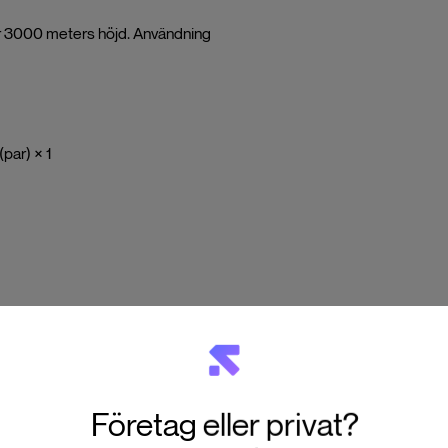
r 3000 meters höjd. Användning
(par) × 1
Företag eller privat?