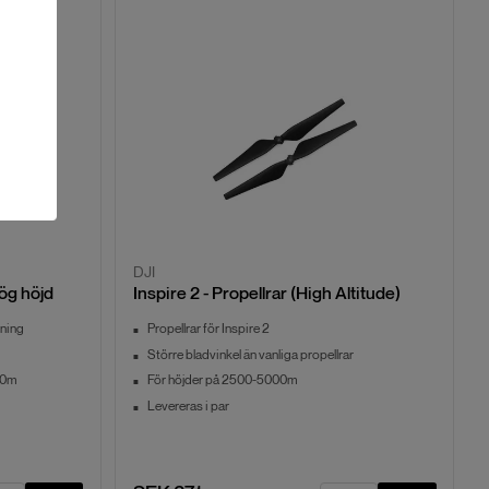
DJI
hög höjd
Inspire 2 - Propellrar (High Altitude)
dning
Propellrar för Inspire 2
Större bladvinkel än vanliga propellrar
000m
För höjder på 2500-5000m
Levereras i par