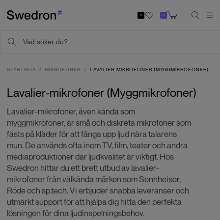
0
0
STARTSIDA
MIKROFONER
LAVALIER-MIKROFONER (MYGGMIKROFONER)
Lavalier-mikrofoner (Myggmikrofoner)
Lavalier-mikrofoner, även kända som
myggmikrofoner, är små och diskreta mikrofoner som
fästs på kläder för att fånga upp ljud nära talarens
mun. De används ofta inom TV, film, teater och andra
mediaproduktioner där ljudkvalitet är viktigt. Hos
Swedron hittar du ett brett utbud av lavalier-
mikrofoner från välkända märken som Sennheiser,
Röde och sp.tech. Vi erbjuder snabba leveranser och
utmärkt support för att hjälpa dig hitta den perfekta
lösningen för dina ljudinspelningsbehov.