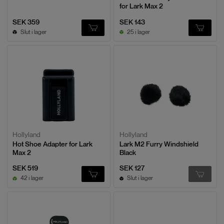
for Lark Max 2
SEK 359
SEK 143
Slut i lager
25 i lager
Hollyland
Hollyland
Hot Shoe Adapter for Lark
Lark M2 Furry Windshield
Max 2
Black
SEK 519
SEK 127
42 i lager
Slut i lager