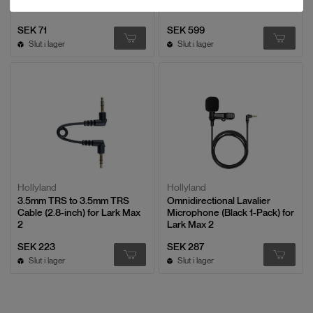
for Lark Max 2
SEK 71
SEK 599
Slut i lager
Slut i lager
Hollyland
Hollyland
3.5mm TRS to 3.5mm TRS
Omnidirectional Lavalier
Cable (2.8-inch) for Lark Max
Microphone (Black 1-Pack) for
2
Lark Max 2
SEK 223
SEK 287
Slut i lager
Slut i lager