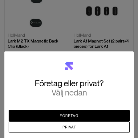
Hollyland
Hollyland
Lark M2 TX Magnetic Back
Lark A1 Magnet Set (2 pairs/4
Clip (Black)
pieces) for Lark A1
SEK 127
SEK 71
Slut i lager
Slut i lager
Företag eller privat?
Välj nedan
FÖRETAG
Hollyland
Hollyland
PRIVAT
Lark A1 Furry Windshield for
Omnidirectional Lavalier
Lark A1
Microphone (Black 2-Pack)