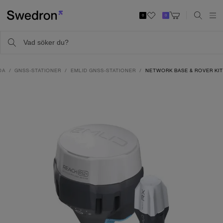
0
0
DA
GNSS-STATIONER
EMLID GNSS-STATIONER
NETWORK BASE & ROVER KIT