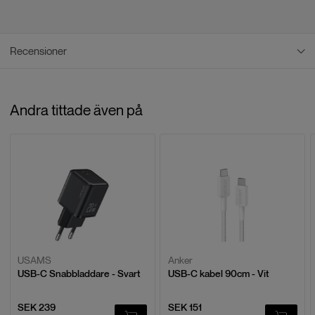
Recensioner
Recensioner
Andra tittade även på
Baserat på
0
recensioner
LÄMNA EN RECENSION
USAMS
Anker
USB-C Snabbladdare - Svart
USB-C kabel 90cm - Vit
SEK 239
SEK 151