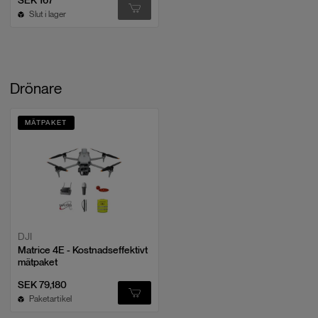
SEK 167
Slut i lager
Drönare
MÄTPAKET
DJI
Matrice 4E - Kostnadseffektivt
mätpaket
SEK 79,180
Paketartikel