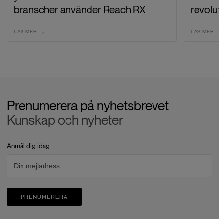
branscher använder Reach RX
revolu
LÄS MER
LÄS MER
Prenumerera på nyhetsbrevet
Kunskap och nyheter
Anmäl dig idag
PRENUMERERA