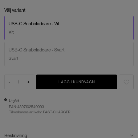
Välj variant
USB-C Snabbladdare - Vit
Vit
USB-C Snabbladdare - Svart
Svart
-
1
+
LÄGG I KUNDVAGN
Utgått
EAN:
4897102540093
Tillverkarens artikelnr: FAST-CHARGER
Beskrivning