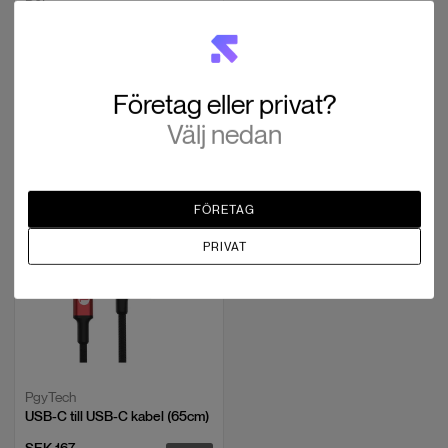
Mini 3 Series Intelligent Flight
Battery
SEK 639
208 i lager
Företag eller privat?
Välj nedan
Kabel USB-C
FÖRETAG
PRIVAT
PgyTech
USB-C till USB-C kabel (65cm)