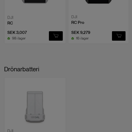
DJI
DJI
RC Pro
RC
SEK 3,007
SEK 9,279
98 i lager
16 i lager
Drönarbatteri
DJI