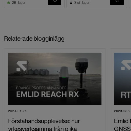
29 i lager
Slut i lager
Relaterade blogginlägg
2024-04-24
2023-08-1
Förstahandsupplevelse: hur
Emlid
yrkesverksamma från olika
GNSS-