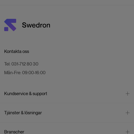
Kontakta oss
Tel:
031-712 80 30
Mån-Fre:
09:00-16:00
Kundservice & support
Kontakta oss
Tjänster & lösningar
Leverans
Betalning
Bli företagskund
Branscher
Reklamation & återköp
Företagsrådgivning