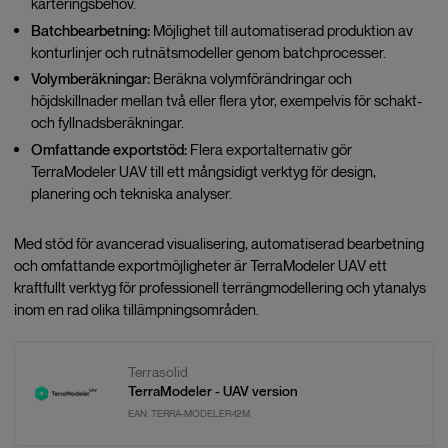
karteringsbehov.
Batchbearbetning:
Möjlighet till automatiserad produktion av
konturlinjer och rutnätsmodeller genom batchprocesser.
Volymberäkningar:
Beräkna volymförändringar och
höjdskillnader mellan två eller flera ytor, exempelvis för schakt-
och fyllnadsberäkningar.
Omfattande exportstöd:
Flera exportalternativ gör
TerraModeler UAV till ett mångsidigt verktyg för design,
planering och tekniska analyser.
Med stöd för avancerad visualisering, automatiserad bearbetning
och omfattande exportmöjligheter är TerraModeler UAV ett
kraftfullt verktyg för professionell terrängmodellering och ytanalys
inom en rad olika tillämpningsområden.
Terrasolid
TerraModeler - UAV version
EAN:
TERRA-MODELER-12M