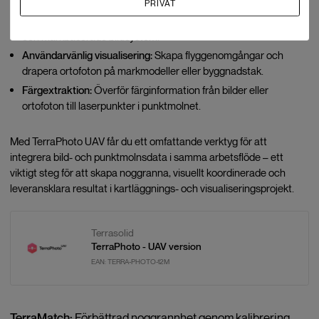
analys.
PRIVAT
Stöd för flera plattformar:
Kan användas med både flygburna
och markbaserade bildsystem.
Användarvänlig visualisering:
Skapa flyggenomgångar och
drapera ortofoton på markmodeller eller byggnadstak.
Färgextraktion:
Överför färginformation från bilder eller
ortofoton till laserpunkter i punktmolnet.
Med TerraPhoto UAV får du ett omfattande verktyg för att
integrera bild- och punktmolnsdata i samma arbetsflöde – ett
viktigt steg för att skapa noggranna, visuellt koordinerade och
leveransklara resultat i kartläggnings- och visualiseringsprojekt.
Terrasolid
TerraPhoto - UAV version
EAN:
TERRA-PHOTO-12M
TerraMatch:
Förbättrad noggrannhet genom kalibrering