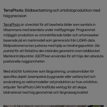
TerraPhoto:
Bildbearbetning och ortofotoproduktion med
hög precision
TerraPhoto
är utvecklat för att bearbeta bilder som samlats in
tillsammans med laserdata under mätflygningar. Programmet
möjliggör produktion av ortorektifierade bilder och ortomosaiker
baserade på en markmodell som genererats från LiDAR-data.
Bildpositionerna kan justeras med hjälp av bindningspunkter
(tie
points)
för att förbättra den inbördes geometrin inom bildblocket.
Markkontrollpunkter
(GCP)
kan användas för att höja den absoluta
positionella noggrannheten.
Med stöd för funktioner som färgjustering, urvalsområden för
specifika objekt
(exempelvis byggnader eller vattenytor)
och
användning av vektormodeller vid produktion av true-ortofoton,
erbjuder TerraPhoto UAV kraftfulla verktyg för att skapa
bildmaterial med hög geometrisk och färgmässig kvalitet.