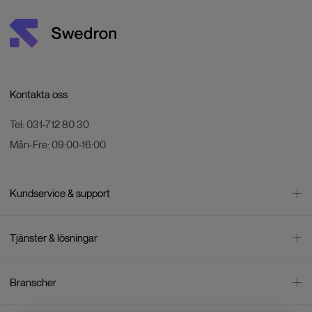
Kontakta oss
Tel:
031-712 80 30
Mån-Fre:
09:00-16:00
Kundservice & support
Kontakta oss
Tjänster & lösningar
Leverans
Betalning
Bli företagskund
Branscher
Reklamation & återköp
Företagsrådgivning
Försäljningsvillkor
Företagsfaktura
Mätning