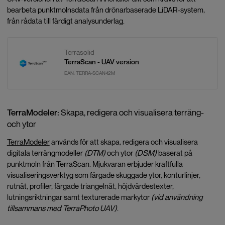
bearbeta punktmolnsdata från drönarbaserade LiDAR-system,
från rådata till färdigt analysunderlag.
Terrasolid
TerraScan - UAV version
EAN:
TERRA-SCAN-12M
TerraModeler:
Skapa, redigera och visualisera terräng-
och ytor
TerraModeler
används för att skapa, redigera och visualisera
digitala terrängmodeller
(DTM)
och ytor
(DSM)
baserat på
punktmoln från TerraScan. Mjukvaran erbjuder kraftfulla
visualiseringsverktyg som färgade skuggade ytor, konturlinjer,
rutnät, profiler, färgade triangelnät, höjdvärdestexter,
lutningsriktningar samt texturerade markytor
(vid användning
tillsammans med TerraPhoto UAV)
.