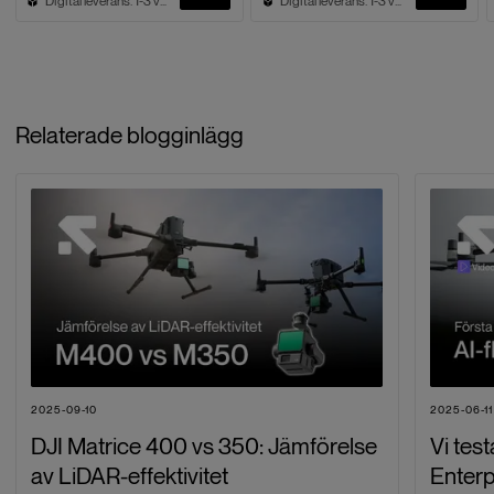
Digital leverans. 1-3 vardagar
Digital leverans. 1-3 vardagar
Relaterade blogginlägg
2025-09-10
2025-06-11
DJI Matrice 400 vs 350: Jämförelse
Vi tes
av LiDAR-effektivitet
Enterp