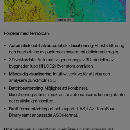
Fördelar med TerraScan:
Automatisk och halvautomatisk klassificering
: Effektiv filtrering
och bearbetning av punktmoln baserat på definierade regler.
3D vektordata
: Automatisk generering av 3D-modeller av
byggnader (upp till LOD2) över stora områden.
Mångsidig visualisering
: Intuitiva verktyg för att visa och
analysera punktmoln i 3D.
Batchbearbetning
: Möjlighet att kombinera
klassificeringsrutiner i makron för automatiserad körning utanför
det grafiska gränssnittet.
Brett formatstöd
: Import och export i LAS, LAZ, TerraScan
Binary samt anpassade ASCII-format.
UAV-versionen av TerraScan innehåller allt som krävs för att