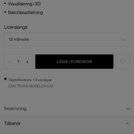
Visualisering i 3D
Batchbearbetning
Licenslängd
12 månader
-
1
+
LÄGG I KUNDVAGN
Digital leverans. 1-3 vardagar
EAN:
TERRA-MODELER-12M
Beskrivning
Tillbehör
TerraModeler från Terrasolid