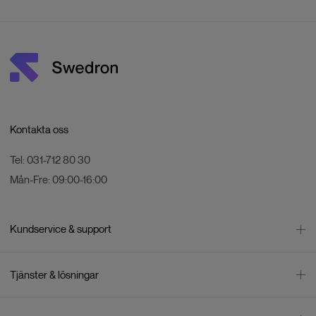
Kontakta oss
Tel:
031-712 80 30
Mån-Fre:
09:00-16:00
Kundservice & support
Kontakta oss
Tjänster & lösningar
Leverans
Betalning
Bli företagskund