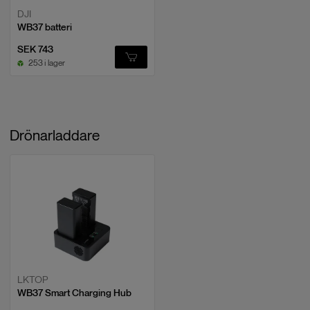
DJI
WB37 batteri
SEK 743
253 i lager
Drönarladdare
LKTOP
WB37 Smart Charging Hub