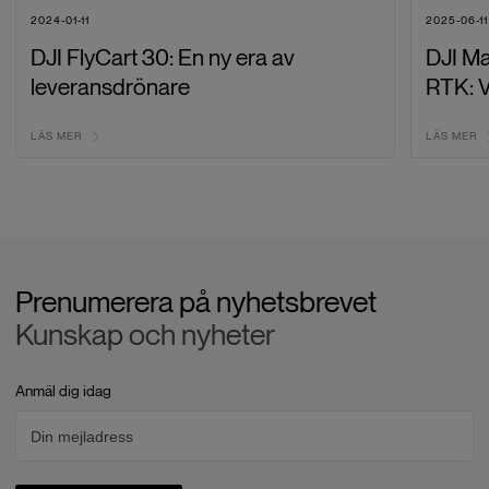
2024-01-11
2025-06-11
DJI FlyCart 30: En ny era av
DJI Ma
leveransdrönare
RTK: V
LÄS MER
LÄS MER
Prenumerera på nyhetsbrevet
Kunskap och nyheter
Anmäl dig idag