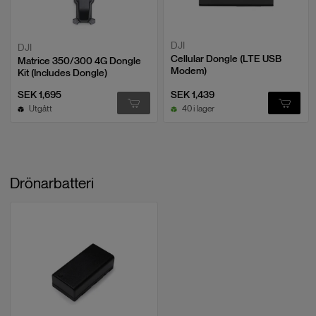
DJI
DJI
Cellular Dongle (LTE USB
Matrice 350/300 4G Dongle
Modem)
Kit (Includes Dongle)
SEK 1,695
SEK 1,439
Utgått
40 i lager
Drönarbatteri