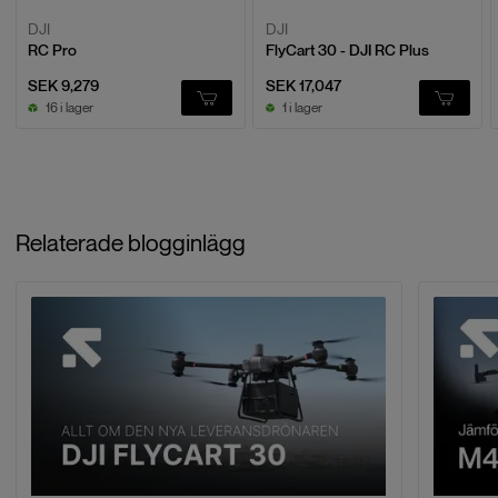
DJI
DJI
RC Pro
FlyCart 30 - DJI RC Plus
SEK 9,279
SEK 17,047
16 i lager
1 i lager
Relaterade blogginlägg