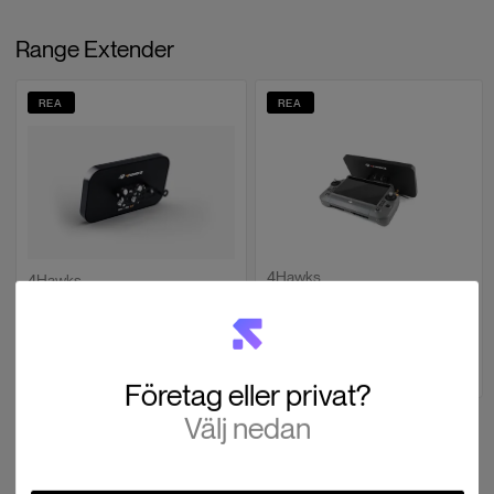
Range Extender
REA
REA
4Hawks
4Hawks
DJI RC Plus - Range Extender
DJI RC Plus - Range Extender
Raptor XR
Raptor SR
SEK 1,263
SEK 1,007
SEK 1,752
SEK 1,399
Slut i lager
Slut i lager
Företag eller privat?
Välj nedan
Nackrem