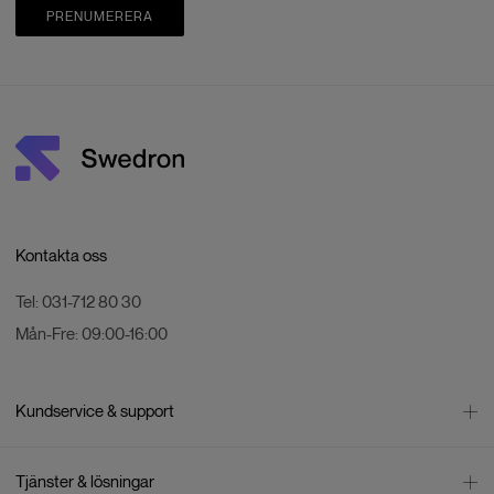
PRENUMERERA
Kontakta oss
Tel:
031-712 80 30
Mån-Fre:
09:00-16:00
Kundservice & support
Kontakta oss
Tjänster & lösningar
Leverans