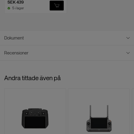
SEK 439
5 i lager
Dokument
Recensioner
PDF Dokument
MATRICE 30 SERIES - USER MANUAL
Recensioner
Andra tittade även på
Baserat på
0
recensioner
LÄMNA EN RECENSION