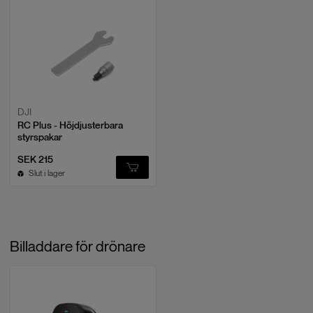
DJI
RC Plus - Höjdjusterbara
styrspakar
SEK 215
Slut i lager
Billaddare för drönare