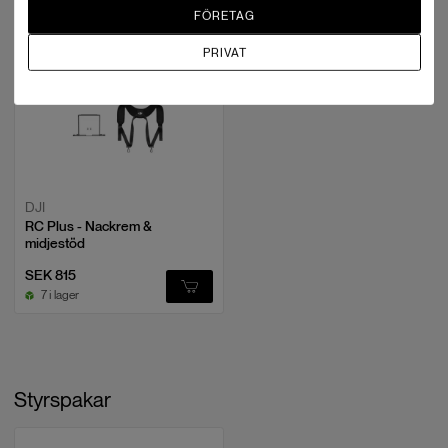
FÖRETAG
PRIVAT
DJI
RC Plus - Nackrem &
midjestöd
SEK 815
7 i lager
Styrspakar