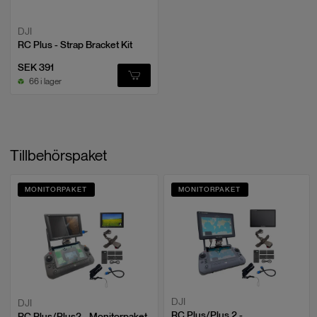
Bluetooth
DJI
RC Plus - Strap Bracket Kit
Protokoll
Bluetooth 5.1
SEK 391
66 i lager
Arbetsfrekvens
2.400-2.4835
GHz
EIRP
<10
dBm
Tillbehörspaket
MONITORPAKET
MONITORPAKET
DJI
DJI
RC Plus/Plus 2 -
RC Plus/Plus2 - Monitorpaket