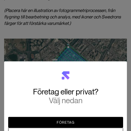
(Placera här en illustration av fotogrammetriprocessen, från
flygning till bearbetning och analys, med ikoner och Swedrons
färger för att förstärka varumärket.)
Företag eller privat?
Välj nedan
FÖRETAG
Hur ser ett typiskt arbetsflöde för