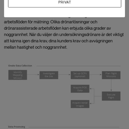
PRIVAT
drönarmätning ut?
Här är en bild över hur drönare vanligtvis integreras i dina
arbetsflöden för mätning: Olika drönarlösningar och
drönarassisterade arbetsflöden kan erbjuda olika grader av
noggrannhet. När du väljer din undersökningsdrönare är det viktigt
att känna igen dina krav, dina kunders krav och avvägningen
mellan hastighet och noggrannhet.