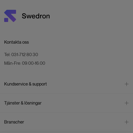
Kontakta oss
Tel:
031-712 80 30
Mån-Fre:
09:00-16:00
Kundservice & support
Kontakta oss
Tjänster & lösningar
Leverans
Betalning
Bli företagskund
Branscher
Reklamation & återköp
Företagsrådgivning
Försäljningsvillkor
Företagsfaktura