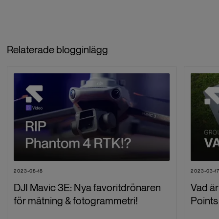
Relaterade blogginlägg
2023-08-18
2023-03-1
DJI Mavic 3E: Nya favoritdrönaren
Vad ä
för mätning & fotogrammetri!
Points