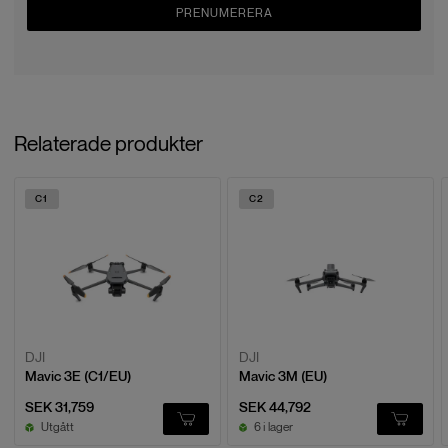
PRENUMERERA
Relaterade produkter
C1
C2
DJI
DJI
Mavic 3E (C1/EU)
Mavic 3M (EU)
SEK 31,759
SEK 44,792
Utgått
6 i lager