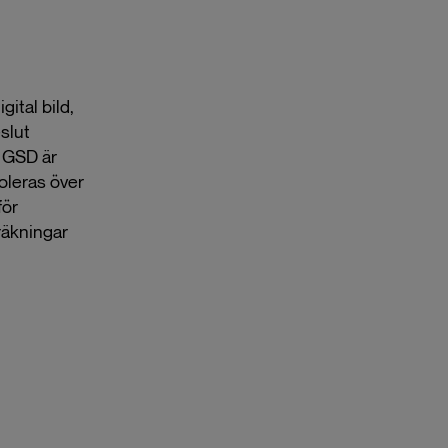
gital bild,
eslut
v GSD är
poleras över
för
räkningar