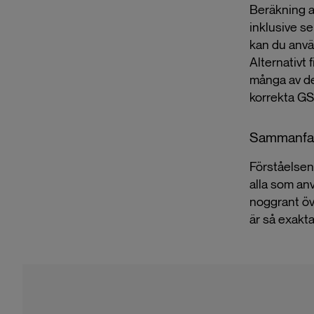
Beräkning a
inklusive s
kan du anvä
Alternativt 
många av de 
korrekta GS
Sammanfat
Förståelsen
alla som an
noggrant öve
är så exakt