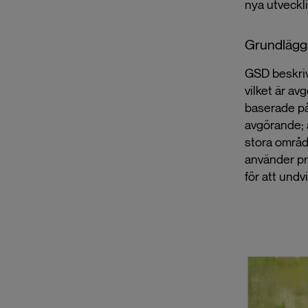
nya utveckl
Grundläg
GSD beskrive
vilket är av
baserade på
avgörande; ä
stora områd
använder pr
för att undvi