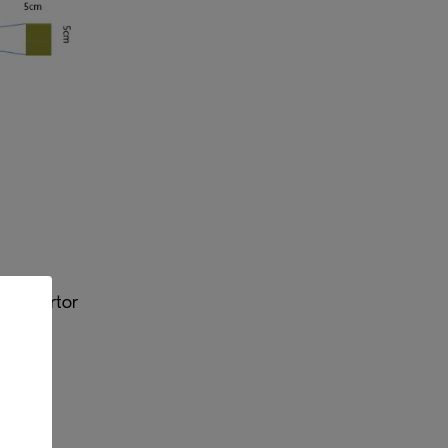
akta kartor
er och