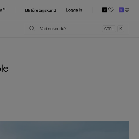
a
Logga in
Bli företagskund
0
0
CTRL
K
le