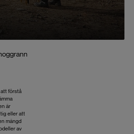
 noggrann
att förstå
stämma
en är
ig eller att
i en mängd
odeller av