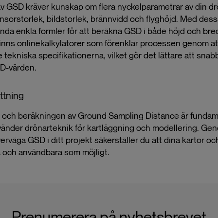
v GSD kräver kunskap om flera nyckelparametrar av din dr
ensorstorlek, bildstorlek, brännvidd och flyghöjd. Med dess
nda enkla formler för att beräkna GSD i både höjd och bre
finns onlinekalkylatorer som förenklar processen genom att
tekniska specifikationerna, vilket gör det lättare att snabb
D-värden.
tning
 och beräkningen av Ground Sampling Distance är fundame
vänder drönarteknik för kartläggning och modellering. Gen
rväga GSD i ditt projekt säkerställer du att dina kartor o
a och användbara som möjligt.
Prenumerera på nyhetsbrevet