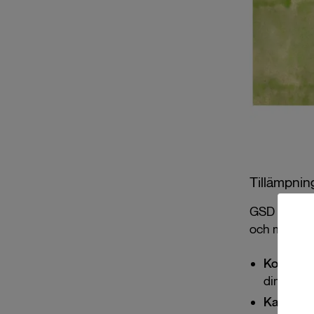
Tillämpnin
GSD är en kr
och modelle
Konstruk
dimensio
Kartograf