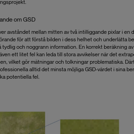
ingsprojekt.
gande om GSD
r avståndet mellan mitten av två intilliggande pixlar i en di
görande för att förstå bilden i dess helhet och underlätta b
 tydlig och noggrann information. En korrekt beräkning a
ven ett litet fel kan leda till stora avvikelser när det extra
en, vilket gör mätningar och tolkningar problematiska. Där
ofessionella alltid det minsta möjliga GSD-värdet i sina be
ka potentiella fel.