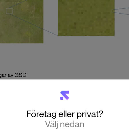
gar av GSD
itisk faktor för alla som använder drönare för att skapa ex
r över olika branscher. Användningsområden inkluderar:
tion:
För kostnadseffektiv kartläggning av byggarbetsplats
Företag eller privat?
nering.
Välj nedan
i:
För att snabbt och effektivt skapa detaljerade kartor.