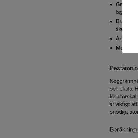
Gruvdrift
lagervoly
Brandbe
skogsbrä
Arkitektu
Markgrän
Bestämnin
Noggrannhet
och skala. H
för storskal
är viktigt a
onödigt sto
Beräkning