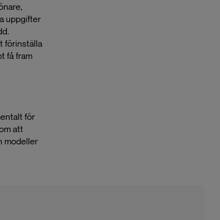
önare,
a uppgifter
dd.
 förinställa
t få fram
ntalt för
om att
ch modeller