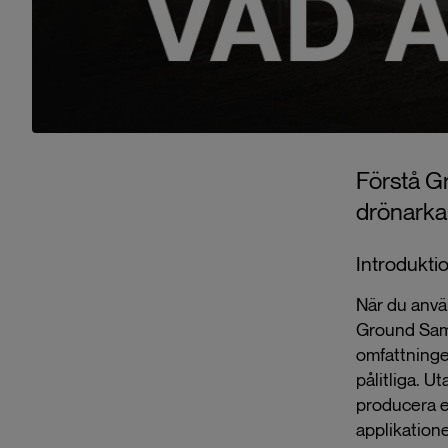
Förstå G
drönarka
Introduktio
När du anvä
Ground Samp
omfattningen
pålitliga. U
producera e
applikatione