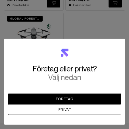
Paketartikel
Paketartikel
GLOBAL FORESTER
DJI
Företag eller privat?
Matrice 4T - Skogspaket med
Global Forester
Välj nedan
SEK 85,592
Paketartikel
FÖRETAG
PRIVAT