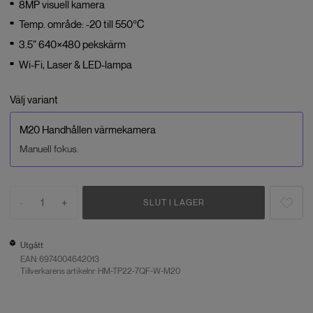
8MP visuell kamera
Temp. område: -20 till 550℃
3.5” 640×480 pekskärm
Wi-Fi, Laser & LED-lampa
Välj variant
M20 Handhållen värmekamera
Manuell fokus.
-
1
+
SLUT I LAGER
Utgått
EAN:
6974004642013
Tillverkarens artikelnr: HM-TP22-7QF-W-M20