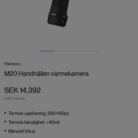
Hikmicro
M20 Handhållen värmekamera
SEK 14,392
exkl. moms
Termisk upplösning: 256×192px
Termisk känslighet: <40mk
Manuell fokus