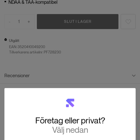
NDAA & TAA-kompatibel
-
1
+
SLUT I LAGER
Utgått
EAN:
3520410049200
Tillverkarens artikelnr: PF728230
Recensioner
Recensioner
Andra tittade även på
Baserat på
0
recensioner
Företag eller privat?
LÄMNA EN RECENSION
Välj nedan