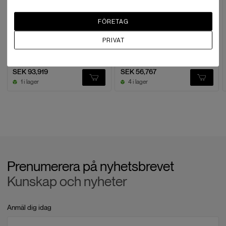
FÖRETAG
PRIVAT
Parrot
Parrot
Anafi USA SE
Anafi Ai
SEK 93,919
SEK 56,767
1 i lager
4 i lager
Prenumerera på nyhetsbrevet
Kunskap och nyheter
Anmäl dig idag