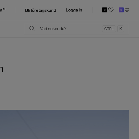
a
Logga in
Bli företagskund
0
0
CTRL
K
n