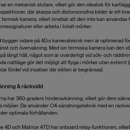
har en mekanisk slutare, vilket gör den idealisk för kartläg
spektioner, där skarpa och distorsionsfria bilder är ett kra
termisk kamera, vilket innebär att den inte kan användas f
mesignaturer eller arbeta i totalt mörker.
D
bygger vidare på 4D:s kamerateknik men är optimerad fö
änst och övervakning. Med sin termiska kamera kan den ide
på långt håll, något som är ovärderligt vid sök- och räddn
da nattläge gör det möjligt att flyga i mörker utan externt lj
lar fördel vid insatser där sikten är begränsad.
änning & räckvidd
na har 360-graders hinderavkänning, vilket gör dem säkra 
ga miljöer. De använder O4-sändningsteknik med en räckvi
nder optimala förhållanden.
e 4D och Matrice 4TD har onboard relay-funktionen, vilket