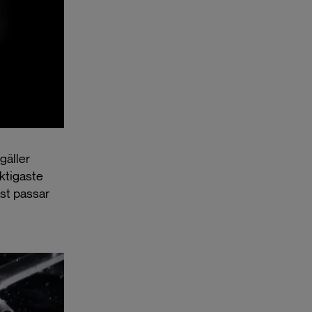
gäller
ktigaste
äst passar