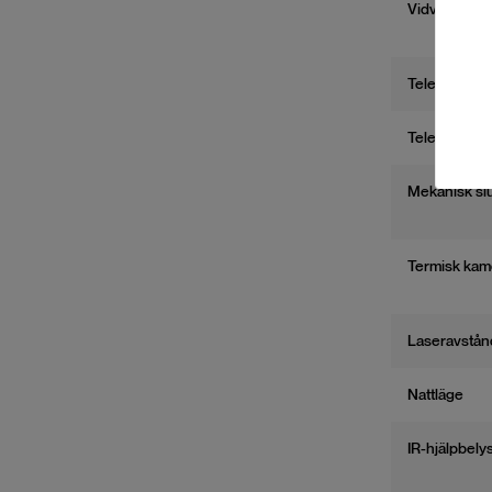
Vidvinkelka
Telekamera 
Telekamera (
Mekanisk sl
Termisk kam
Laseravstån
Nattläge
IR-hjälpbely