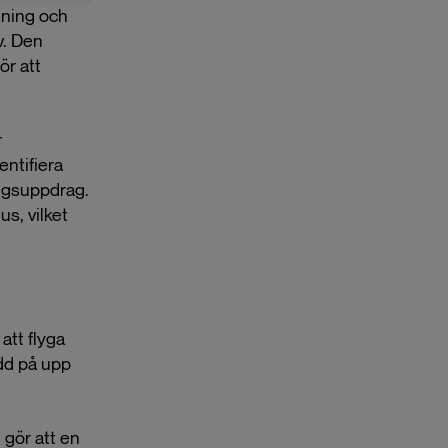
gning och
v. Den
ör att
r
ntifiera
ingsuppdrag.
us, vilket
att flyga
dd på upp
 gör att en