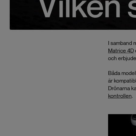
I samband 
Matrice 4D
och erbjude
Båda modell
är kompati
Drönarna ka
kontrollen
.