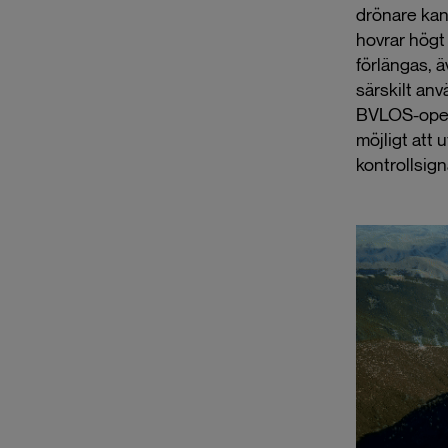
drönare kan
hovrar högt
förlängas, 
särskilt an
BVLOS-opera
möjligt att 
kontrollsign