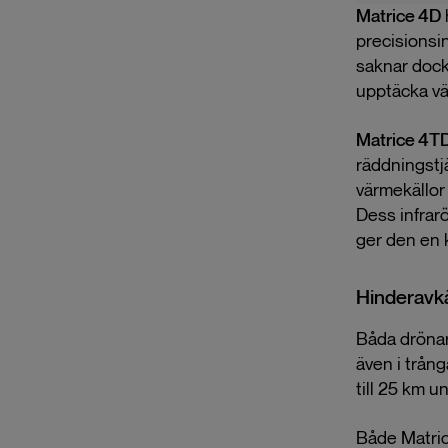
Matrice 4D
precisionsin
saknar dock 
upptäcka vär
Matrice 4T
räddningstj
värmekällor 
Dess infrarö
ger den en k
Hinderavk
Båda drönar
även i trån
till 25 km u
Både Matric