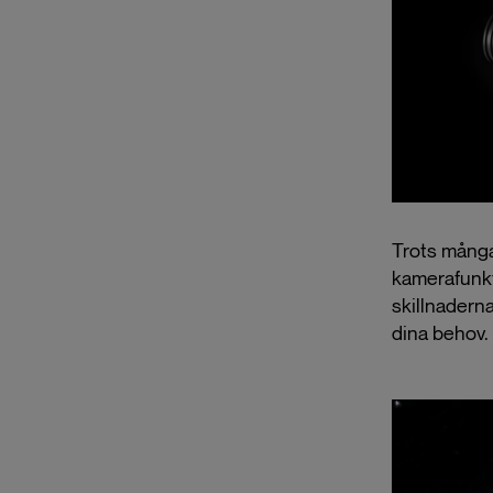
Trots många 
kamerafunkt
skillnadern
dina behov.