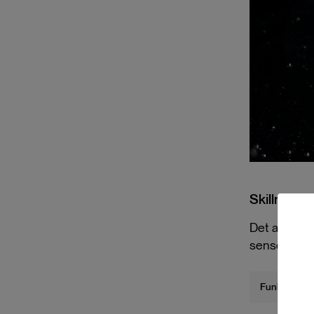
Skillnader
Det avgöran
sensorer oc
Funktion