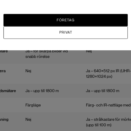
mera
20 MP, 4/3 CMOS, mekanisk
48 MP, 1/1,3" CMOS, f/1,7 
slutare
ljuskänslighet)
FÖRETAG
(medium)
48 MP, 1/1,3" CMOS
48 MP, 1/1,3" CMOS
PRIVAT
långt)
48 MP, 1/1,5" CMOS
48 MP, 1/1,5" CMOS
utare
Ja – för skarpa bilder vid
Nej
snabb rörelse
era
Nej
Ja – 640×512 px IR (UHR-
1280×1024 px)
dsmätare
Ja – upp till 1800 m
Ja – upp till 1800 m
Färgläge
Färg- och IR-nattläge med I
sning
Nej
Ja – strålkastare för mör
(upp till 100 m)