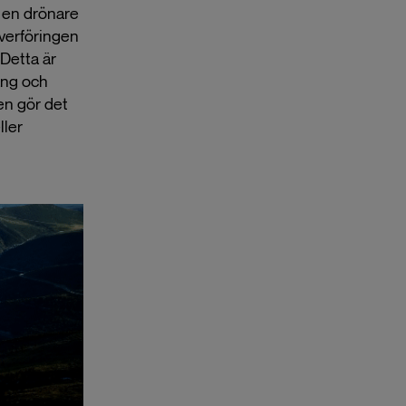
 en drönare
överföringen
Detta är
äng och
en gör det
ller