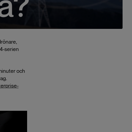
drönare,
 4-serien
minuter och
rag.
terprise-