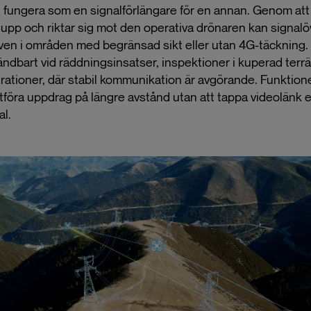
 fungera som en signalförlängare för en annan. Genom att
 upp och riktar sig mot den operativa drönaren kan signal
även i områden med begränsad sikt eller utan 4G-täckning. 
vändbart vid räddningsinsatser, inspektioner i kuperad terr
tioner, där stabil kommunikation är avgörande. Funktion
utföra uppdrag på längre avstånd utan att tappa videolänk e
al.