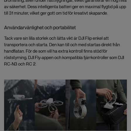
bromsning, även under nattflygningar, vilket garanterar en hög nivå
av säkerhet. Dess intelligenta batteri ger en maximal flygtid på upp
till 31 minuter, vilket ger gott om tid för kreativt skapande.
Användarvänlighet och portabilitet
Tack vare sin lilla storlek och lätta vikt är DJI Flip enkel att
transportera och starta. Den kan till och med startas direkt från
handflatan. För de som vill ha extra kontroll finns stöd för
röststyrning, DJI Fly-appen och kompatibla fjärrkontroller som DJI
RC-N3 och RC 2.