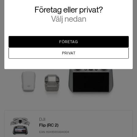
Företag eller privat?
Välj nedan
FÖRETAG
PRIVAT
DJI
Flip (RC 2)
EAN:
6941565994004