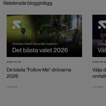
Relaterade blogginlägg
2025-01-28
2026-06-1
De bästa "Follow Me"-drönarna
Välja 
2026
omfat
LÄS MER
LÄS MER