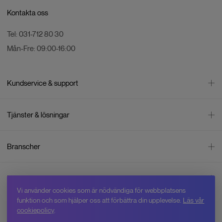
Kontakta oss
Tel:
031-712 80 30
Mån-Fre:
09:00-16:00
Kundservice & support
Kontakta oss
Tjänster & lösningar
Leverans
Betalning
Bli företagskund
Branscher
Reklamation & återköp
Företagsrådgivning
Försäljningsvillkor
Företagsfaktura
Mätning
Integritetspolicy
Inspiration
Företagsleasing
Energisektorn
Cookiepolicy
Vi använder cookies som är nödvändiga för webbplatsens
Hyr drönare
Skogsbruk
Om oss
funktion och som hjälper oss att förbättra din upplevelse.
Läs vår
Jobba hos Swedron
Service & reparation
Övervakning
cookiepolicy
.
Varför Swedron
Kurser