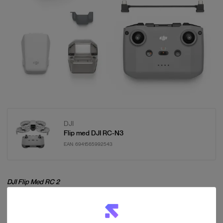
DJI
Flip med DJI RC-N3
EAN:
6941565992543
DJI Flip Med RC 2
Inkluderar drönaren, DJI RC 2-kontroll och extra kablar.