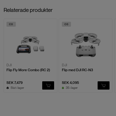
Relaterade produkter
C0
C0
DJI
DJI
Flip Fly More Combo (RC 2)
Flip med DJI RC-N3
SEK 7,479
SEK 4,095
Slut i lager
35 i lager