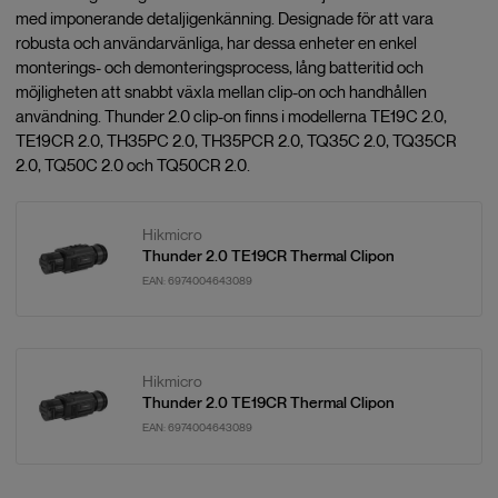
med imponerande detaljigenkänning. Designade för att vara
robusta och användarvänliga, har dessa enheter en enkel
monterings- och demonteringsprocess, lång batteritid och
möjligheten att snabbt växla mellan clip-on och handhållen
användning. Thunder 2.0 clip-on finns i modellerna TE19C 2.0,
TE19CR 2.0, TH35PC 2.0, TH35PCR 2.0, TQ35C 2.0, TQ35CR
2.0, TQ50C 2.0 och TQ50CR 2.0.
Hikmicro
Thunder 2.0 TE19CR Thermal Clipon
EAN:
6974004643089
Hikmicro
Thunder 2.0 TE19CR Thermal Clipon
EAN:
6974004643089