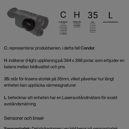
C:
representerar produktserien, i detta fall
Condor
.
H
: indikerar (High) upplösning på 384 x 288 pixlar, som erbjuder en
balans mellan bildkvalitet och pris.
35:
står för linsens storlek på 35mm, vilket påverkar hur långt
enheten kan upptäcka värmesignaturer.
L
: betecknar att enheten har en Laseravståndmätare för exakt
avståndsmätning.
Sensorer och linser
Sensorstorlek:
Detaljrikedomen i en bild beror på sensorstorlek