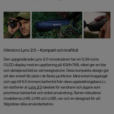
Hikmicro Lynx 2.0 – Kompakt och kraftfull
Den uppgraderade Lynx 2.0 monokulären har en 0,39-tums
OLED-display med en upplösning på 1024×768, vilket ger en klar
och detaljerad bild av värmesignaturer. Dess kompakta design gör
att den enkelt får plats i de flesta jackfickor. Med enkel knapplogik
och upp till 6,5 timmars batteritid från dess uppladdningsbara Li-
ion-batterier är
Lynx 2.0
idealisk för vandrare och jägare som
prioriterar bärbarhet och enkel användning. Serien inkluderar
modellerna LH15, LH19 och LH25, var och en designad för att
tillgodose olika användarbehov.