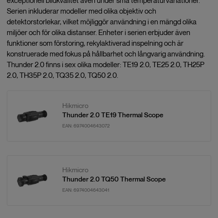
exceptionell bildkvalitet även under små temperaturvariationer.
Serien inkluderar modeller med olika objektiv och
detektorstorlekar, vilket möjliggör användning i en mängd olika
miljöer och för olika distanser. Enheter i serien erbjuder även
funktioner som förstoring, rekylaktiverad inspelning och är
konstruerade med fokus på hållbarhet och långvarig användning.
Thunder 2.0 finns i sex olika modeller: TE19 2.0, TE25 2.0, TH25P
2.0, TH35P 2.0, TQ35 2.0, TQ50 2.0.
Hikmicro
Thunder 2.0 TE19 Thermal Scope
EAN:
6974004643072
Hikmicro
Thunder 2.0 TQ50 Thermal Scope
EAN:
6974004643041