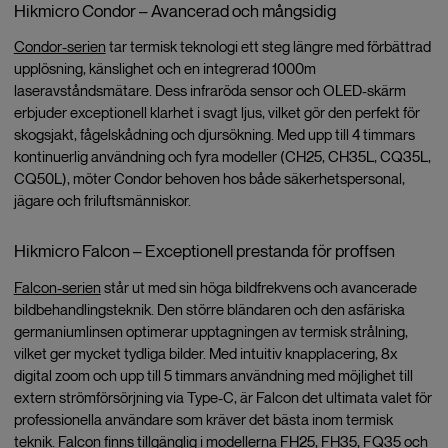
Hikmicro Condor – Avancerad och mångsidig
Condor-serien
tar termisk teknologi ett steg längre med förbättrad
upplösning, känslighet och en integrerad 1000m
laseravståndsmätare. Dess infraröda sensor och OLED-skärm
erbjuder exceptionell klarhet i svagt ljus, vilket gör den perfekt för
skogsjakt, fågelskådning och djursökning. Med upp till 4 timmars
kontinuerlig användning och fyra modeller (CH25, CH35L, CQ35L,
CQ50L), möter Condor behoven hos både säkerhetspersonal,
jägare och friluftsmänniskor.
Hikmicro Falcon – Exceptionell prestanda för proffsen
Falcon-serien
står ut med sin höga bildfrekvens och avancerade
bildbehandlingsteknik. Den större bländaren och den asfäriska
germaniumlinsen optimerar upptagningen av termisk strålning,
vilket ger mycket tydliga bilder. Med intuitiv knapplacering, 8x
digital zoom och upp till 5 timmars användning med möjlighet till
extern strömförsörjning via Type-C, är Falcon det ultimata valet för
professionella användare som kräver det bästa inom termisk
teknik. Falcon finns tillgänglig i modellerna FH25, FH35, FQ35 och