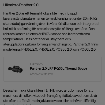
Hikmicro Panther 2.0
Panther 2.0
är ett termiskt kikarsikte med inbyggd
laseravståndsmätare har en termisk känslighet under 20 mK för
skarp detaljigenkänning även i svåra förhållanden och integrerad
ballistisk beräkning för precisionsskytte på långa avstånd. Den
robusta konstruktionen är IP67-klassad och klarar extrema
temperaturer. Dess batterier är utbytbara och
återuppladdningsbara för lång användningstid. Panther 2.0 finns i
modellerna: PH35L 2.0, PH50L 2.0, PQ35L 2.0, och PQ50L 2.0.
Hikmicro
Panther 2.0 LRF PQ35L Thermal Scope
EAN:
6974004643461
Dessa termiska kikarsikten från Hikmicro är utformade för att
maximera din effektivitet och framgång i fältet, oavsett om du är
ute efter att förbättra din jaktupplevelse eller behöver tillförlitlig