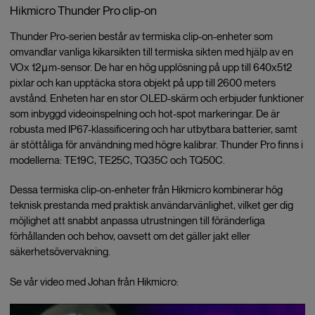
Hikmicro Thunder Pro clip-on
Thunder Pro-serien består av termiska clip-on-enheter som
omvandlar vanliga kikarsikten till termiska sikten med hjälp av en
VOx 12μm-sensor. De har en hög upplösning på upp till 640x512
pixlar och kan upptäcka stora objekt på upp till 2600 meters
avstånd. Enheten har en stor OLED-skärm och erbjuder funktioner
som inbyggd videoinspelning och hot-spot markeringar. De är
robusta med IP67-klassificering och har utbytbara batterier, samt
är stöttåliga för användning med högre kalibrar. Thunder Pro finns i
modellerna: TE19C, TE25C, TQ35C och TQ50C.
Dessa termiska clip-on-enheter från Hikmicro kombinerar hög
teknisk prestanda med praktisk användarvänlighet, vilket ger dig
möjlighet att snabbt anpassa utrustningen till föränderliga
förhållanden och behov, oavsett om det gäller jakt eller
säkerhetsövervakning.
Se vår video med Johan från Hikmicro: