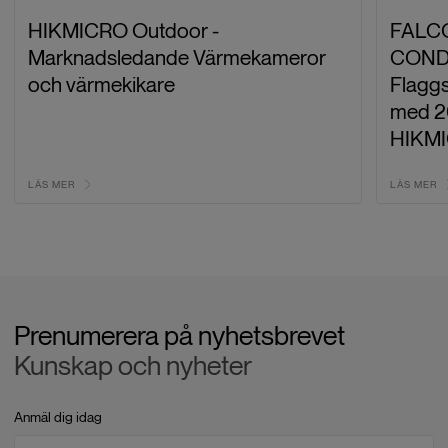
HIKMICRO Outdoor -
FALCO
Marknadsledande Värmekameror
COND
och värmekikare
Flagg
med 2
HIKM
LÄS MER
LÄS MER
Prenumerera på nyhetsbrevet
Kunskap och nyheter
Anmäl dig idag