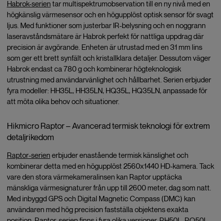
Habrok-serien
tar multispektrumobservation till en ny nivå med en
högkänslig värmesensor och en högupplöst optisk sensor för svagt
ljus. Med funktioner som justerbar IR-belysning och en noggrann
laseravståndsmätare är Habrok perfekt för nattliga uppdrag där
precision är avgörande. Enheten är utrustad med en 31 mm lins
som ger ett brett synfält och kristallklara detaljer. Dessutom väger
Habrok endast ca 780 g och kombinerar högteknologisk
utrustning med användarvänlighet och hållbarhet. Serien erbjuder
fyra modeller: HH35L, HH35LN, HQ35L, HQ35LN, anpassade för
att möta olika behov och situationer.
Hikmicro Raptor – Avancerad termisk teknologi för extrem
detaljrikedom
Raptor-serien
erbjuder enastående termisk känslighet och
kombinerar detta med en högupplöst 2560x1440 HD-kamera. Tack
vare den stora värmekameralinsen kan Raptor upptäcka
mänskliga värmesignaturer från upp till 2600 meter, dag som natt.
Med inbyggd GPS och Digital Magnetic Compass (DMC) kan
användaren med hög precision fastställa objektens exakta
position. Raptor-serien finns i fyra olika versioner, RH50L, RQ50L,